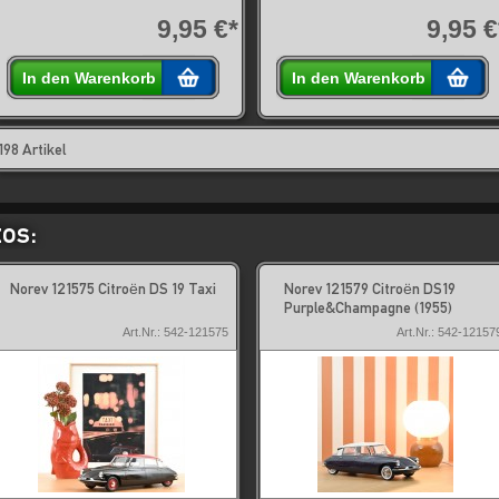
9,95 €*
9,95 €
In den Warenkorb
In den Warenkorb
198 Artikel
os:
Norev 121575 Citroën DS 19 Taxi
Norev 121579 Citroën DS19
Purple&Champagne (1955)
Art.Nr.: 542-121575
Art.Nr.: 542-12157