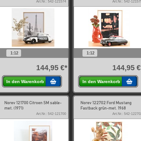
Art.Nr.: 542-121574
Art.Nr.: 542-12157
1:12
1:12
144,95 €*
144,95 €
In den Warenkorb
In den Warenkorb
Norev 121700 Citroen SM sable-
Norev 122702 Ford Mustang
met. (1971)
Fastback grün-met. 1968
Art.Nr.: 542-121700
Art.Nr.: 542-12270