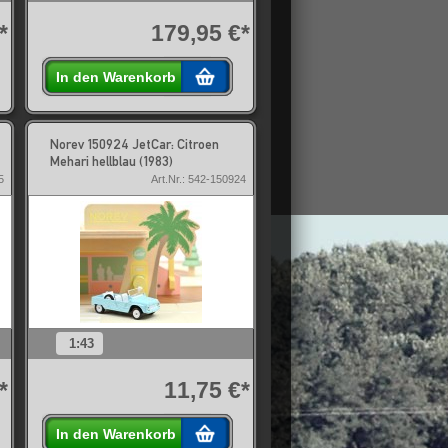
*
179,95 €*
In den Warenkorb
Norev 150924 JetCar: Citroen
Mehari hellblau (1983)
5
Art.Nr.: 542-150924
1:43
*
11,75 €*
In den Warenkorb