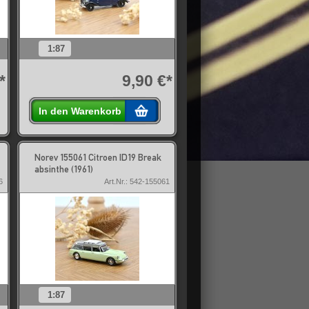
1:87
*
9,90 €*
In den Warenkorb
Norev 155061 Citroen ID19 Break
absinthe (1961)
6
Art.Nr.: 542-155061
1:87