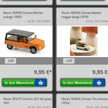
Norev 150950 Citroen Méhari
Norev 150956 Citroen Mehari
orange (1983)
hoggar beige (1978)
Art.Nr.: 542-150950
Art.Nr.: 542-15095
1:87
1:87
9,95 €*
9,95 €
In den Warenkorb
In den Warenkorb
Norev 151477 Citroën 2CV AU grau
Norev 153004 Citroen 7A schwar
1951
(1934)
Art.Nr.: 542-151477
Art.Nr.: 542-15300