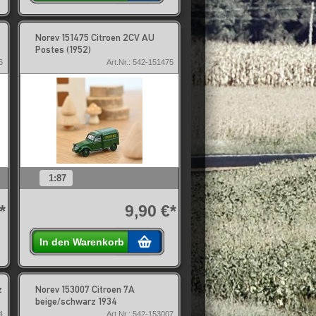
Norev 151475 Citroen 2CV AU
Postes (1952)
6
Art.Nr.: 542-151475
1:87
*
9,90 €*
In den Warenkorb
z
Norev 153007 Citroen 7A
beige/schwarz 1934
4
Art.Nr.: 542-153007