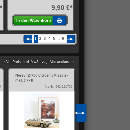
*
9,90 €*
In den Warenkorb
1
2
3
4
5
...
9
* Alle Preise inkl. MwSt., zzgl. Versandkosten
Norev 121700 Citroen SM sable-
Norev 122702 Ford Must
met. (1971)
Fastback grün-met. 1968
9
Art.Nr.: 542-121700
Art.Nr.: 