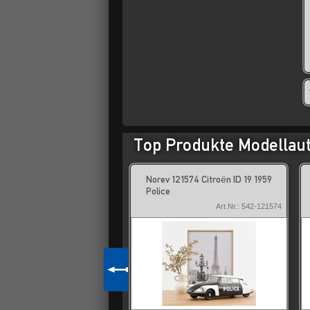
Top Produkte Modellaut
 155061 Citroen ID19 Break
Norev 121574 Citroën ID 19 1959
he (1961)
Police
Art.Nr.: 542-155061
Art.Nr.: 542-121574