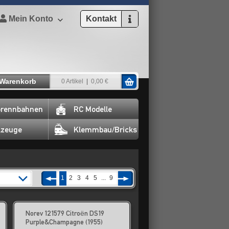
Mein Konto
Kontakt
Warenkorb
0 Artikel
0,00 €
rennbahnen
RC Modelle
lzeuge
Klemmbau/Bricks
1
2
3
4
5
...
9
Norev 121579 Citroën DS19
Purple&Champagne (1955)