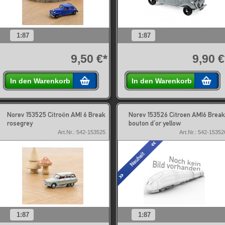
1:87
1:87
9,50 €*
9,90 €
In den Warenkorb
In den Warenkorb
Norev 153525 Citroën AMI 6 Break
Norev 153526 Citroen AMI6 Break
rosegrey
bouton d´or yellow
Art.Nr.: 542-153525
Art.Nr.: 542-15352
1:87
1:87