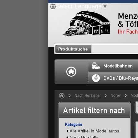
Select Language
▼
Produktsuche
Modellbahnen
DVDs / Blu-Ray
Nach Hersteller
Norev
Mod
Artikel filtern nach
Kategorie
Alle Artikel in Modellautos
Nach Hersteller