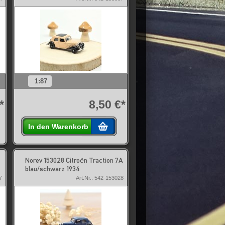
1:87
*
8,50 €*
In den Warenkorb
Norev 153028 Citroën Traction 7A
blau/schwarz 1934
7
Art.Nr.: 542-153028