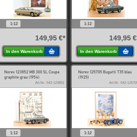
1:12
1:12
149,95 €*
149,95 €
In den Warenkorb
In den Warenkorb
Norev 123852 MB 300 SL Coupe
Norev 125705 Bugatti T35 blau
graphite grau (1954)
(1925)
Art.Nr.: 542-123852
Art.Nr.: 542-12570
1:12
1:12