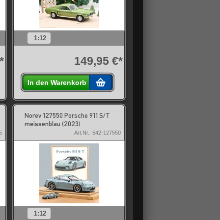
1:12
*
149,95 €*
In den Warenkorb
Norev 127550 Porsche 911 S/T
meissenblau (2023)
5
Art.Nr.: 542-127550
1:12