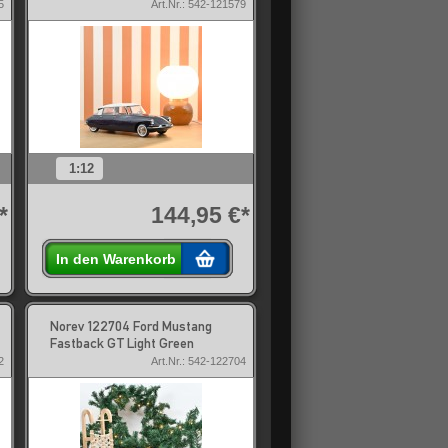
5
Art.Nr.: 542-121579
1:12
*
144,95 €*
In den Warenkorb
Norev 122704 Ford Mustang
Fastback GT Light Green
2
Art.Nr.: 542-122704