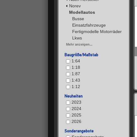
Norev
Modellautos
Busse
Einsatzfahrzeuge
Fertigmodelle Motorräder
Lkws
Mehr anzeigen...
Baugröße/Maßstab
1:64
1:18
1:87
1:43
1:12
Neuheiten
2023
2024
2025
2026
Sonderangebote