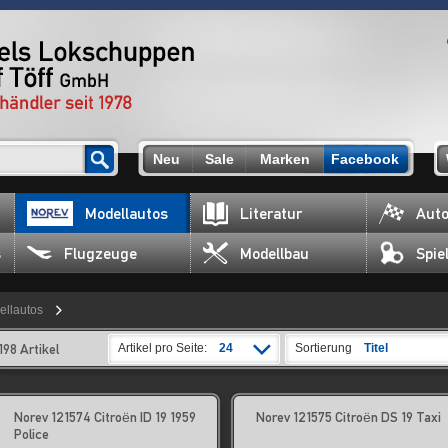
Neu
Sale
Marken
Facebook
Modellautos
Literatur
Auto
s
Flugzeuge
Modellbau
Spie
ellautos
198 Artikel
Artikel pro Seite:
24
Sortierung
Titel
Norev 121574 Citroën ID 19 1959
Norev 121575 Citroën DS 19 Taxi
Police