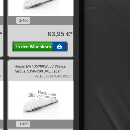
1:400
*
63,95 €*
In den Warenkorb
Hogan EW4359005A JC Wings:
Airbus A350-900 JAL Japan
A
Art.Nr.: 183-EW4359005A
1:400