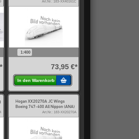
9
Art.Nr.: 183-XX40161C
1:400
*
73,95 €*
In den Warenkorb
g
Hogan XX20270A JC Wings
Boeing 747-400 All Nippon (ANA)
4
Art.Nr.: 183-XX20270A