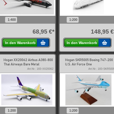
1:400
1:200
68,95 €*
148,95 €
In den Warenkorb
In den Warenkorb
Hogan XX20062 Airbus A380-800
Hogan SKR5005 Boeing 747-200
Thai Airways Bare Metal
U.S. Air Force One
Art.Nr.: 183-XX20062
Art.Nr.: 183-SKR500
1:200
1:200