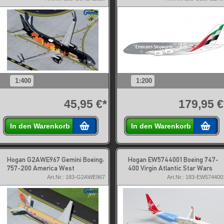
1:400
1:200
45,95 €*
179,95 €
In den Warenkorb
In den Warenkorb
Hogan G2AWE967 Gemini Boeing:
Hogan EW5744001 Boeing 747-
757-200 America West
400 Virgin Atlantic Star Wars
Art.Nr.: 183-G2AWE967
Art.Nr.: 183-EW574400