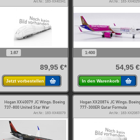
Art.Nr.: 183-XX40341
Art.Nr.: 183-XX4025
1:87
1:400
89,95 €*
54,95 €
Jetzt vorbestellen
In den Warenkorb
Hogan XX40079 JC Wings: Boeing
Hogan XX20874 JC Wings: Boein
737-800 United Star War
777-300ER Qatar Formula
Art.Nr.: 183-XX40079
Art.Nr.: 183-XX2087