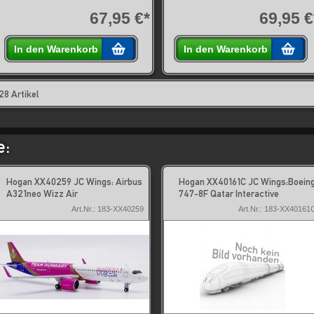
67,95 €*
69,95 €
In den Warenkorb
In den Warenkorb
28 Artikel
e:
Hogan XX40259 JC Wings: Airbus
Hogan XX40161C JC Wings:Boein
A321neo Wizz Air
747-8F Qatar Interactive
Art.Nr.: 183-XX40259
Art.Nr.: 183-XX40161