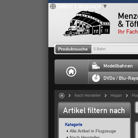
Select Language
▼
Produktsuche
Modellbahnen
DVDs / Blu-Ray
Nach Hersteller
Hogan
Flu
Artikel filtern nach
Kategorie
Alle Artikel in Flugzeuge
Nach Hersteller