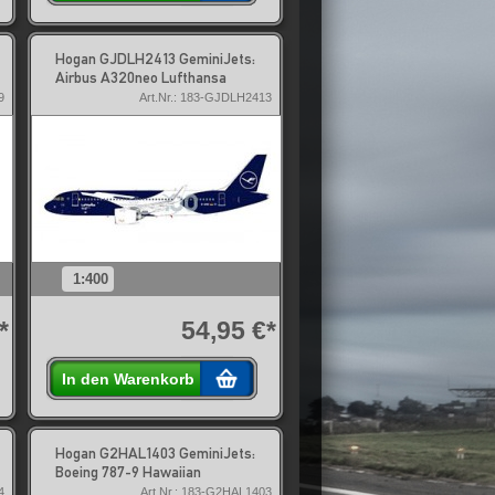
Hogan GJDLH2413 GeminiJets:
Airbus A320neo Lufthansa
9
Art.Nr.: 183-GJDLH2413
1:400
*
54,95 €*
In den Warenkorb
Hogan G2HAL1403 GeminiJets:
Boeing 787-9 Hawaiian
4
Art.Nr.: 183-G2HAL1403