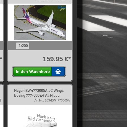
1:200
*
159,95 €*
In den Warenkorb
Hogan EW4773005A JC Wings
Boeing 777-300ER All Nippon
1
Art.Nr.: 183-EW4773005A