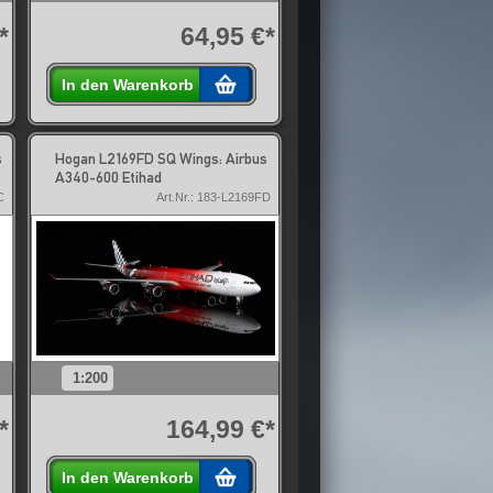
*
64,95 €*
In den Warenkorb
s
Hogan L2169FD SQ Wings: Airbus
A340-600 Etihad
C
Art.Nr.: 183-L2169FD
1:200
*
164,99 €*
In den Warenkorb