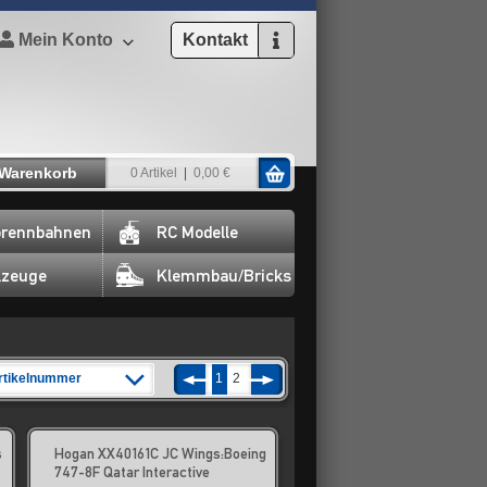
Mein Konto
Kontakt
Warenkorb
0 Artikel
0,00 €
rennbahnen
RC Modelle
lzeuge
Klemmbau/Bricks
rtikelnummer
1
2
s
Hogan XX40161C JC Wings:Boeing
747-8F Qatar Interactive