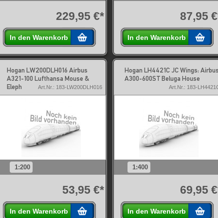
229,95 €*
87,95 €
In den Warenkorb
In den Warenkorb
Hogan LW200DLH016 Airbus
Hogan LH4421C JC Wings: Airbu
A321-100 Lufthansa Mouse &
A300-600ST Beluga House
Eleph
Art.Nr.: 183-LW200DLH016
Art.Nr.: 183-LH4421
1:200
1:400
53,95 €*
69,95 €
In den Warenkorb
In den Warenkorb