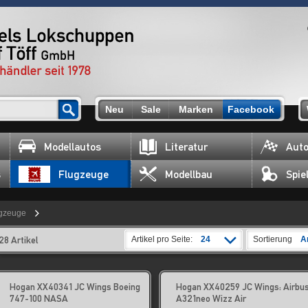
Neu
Sale
Marken
Facebook
Modellautos
Literatur
Auto
s
Flugzeuge
Modellbau
Spie
gzeuge
28 Artikel
Artikel pro Seite:
24
Sortierung
A
Hogan XX40341 JC Wings Boeing
Hogan XX40259 JC Wings: Airbu
747-100 NASA
A321neo Wizz Air