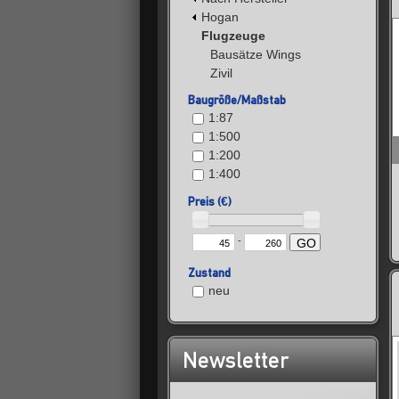
Hogan
Flugzeuge
Bausätze Wings
Zivil
Baugröße/Maßstab
1:87
1:500
1:200
1:400
Preis (€)
-
GO
Zustand
neu
Newsletter