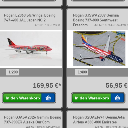
Hogan L2060 SQ Wings: Boeing
Hogan GJSWA2039 Gemini:
747-400 JAL Japan NO.2
Boeing 737-800 Southwest
Freedom
Art.Nr.: 183-L2060
Art.Nr.: 183-GJSWA203
1:200
1:400
169,95 €*
56,95 €
In den Warenkorb
In den Warenkorb
Hogan GJASA2026 Gemini: Boeing
Hogan G2UAE1494 GeminiJets:
737-900ER Alaska Our Com
Airbus A380-800 Emirates
Art.Nr.: 183-GJASA2026
Art.Nr.: 183-G2UAE149