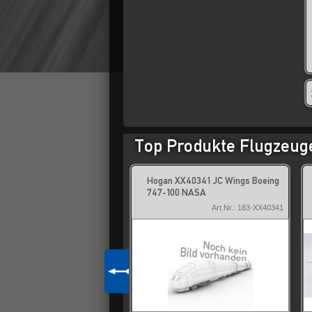
Top Produkte Flugzeug
 EW4359005A JC Wings:
Hogan XX40341 JC Wings Boeing
s A350-900 JAL Japan
747-100 NASA
Art.Nr.: 183-EW4359005A
Art.Nr.: 183-XX40341