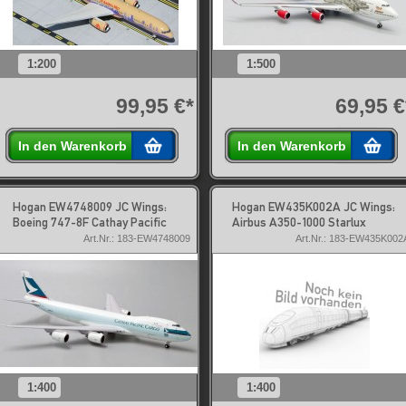
1:200
1:500
99,95 €*
69,95 €
In den Warenkorb
In den Warenkorb
Hogan EW4748009 JC Wings:
Hogan EW435K002A JC Wings:
Boeing 747-8F Cathay Pacific
Airbus A350-1000 Starlux
Art.Nr.: 183-EW4748009
Art.Nr.: 183-EW435K002
1:400
1:400