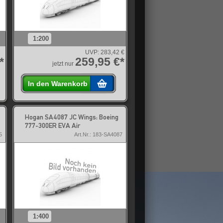
1:200
UVP:
283,42 €
*
259,95 €*
jetzt nur
In den Warenkorb
Hogan SA4087 JC Wings: Boeing
777-300ER EVA Air
5
Art.Nr.: 183-SA4087
1:400