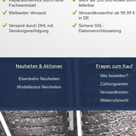
Reparaturservice durch eine
Mehr als 100.000 Artikel sofor
Fachwerkstatt
lieferbar
Weltweiter Versand
Versandkostenfrei ab 99,99 €
in DE
Versand durch DHL mit
Sichere SSL-
Sendungsverfolgung
Datenverschlüsselung
Neuheiten & Aktionen
Fragen zum Kauf
Wie bestellen?
Eisenbahn Neuheiten
Zahlungsarten
Modellautos Neuheiten
Versandkosten
Widerrufsrecht