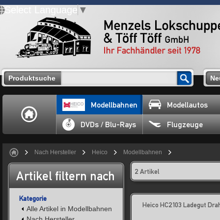
Select Language
▼
Produktsuche
Ne
Modellbahnen
Modellautos
DVDs / Blu-Rays
Flugzeuge
Nach Hersteller
Heico
Modellbahnen
2 Artikel
Artikel filtern nach
Kategorie
Heico HC2103 Ladegut Drah
Alle Artikel in Modellbahnen
Nach Hersteller