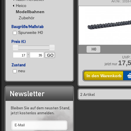
Art.Nr.: 101
Heico
Modellbahnen
Zubehör
Baugröße/Maßstab
Spurweite H0
Preis (€)
H0
-
GO
UVP:
17,5
jetzt nur
Zustand
neu
In den Warenkorb
Newsletter
2 Artikel
Bleiben Sie auf dem neusten Stand,
jetzt kostenlos anmelden: