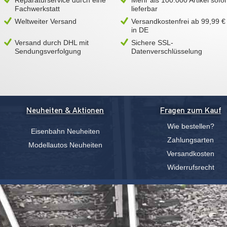
Reparaturservice durch eine
Mehr als 100.000 Artikel sofor
Fachwerkstatt
lieferbar
Weltweiter Versand
Versandkostenfrei ab 99,99 €
in DE
Versand durch DHL mit
Sichere SSL-
Sendungsverfolgung
Datenverschlüsselung
Neuheiten & Aktionen
Fragen zum Kauf
Wie bestellen?
Eisenbahn Neuheiten
Zahlungsarten
Modellautos Neuheiten
Versandkosten
Widerrufsrecht