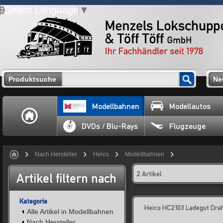
Select Language
▼
Produktsuche
Ne
Modellbahnen
Modellautos
DVDs / Blu-Rays
Flugzeuge
Nach Hersteller
Heico
Modellbahnen
2 Artikel
Artikel filtern nach
Kategorie
Heico HC2103 Ladegut Drah
Alle Artikel in Modellbahnen
Nach Hersteller