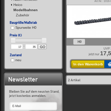
Art.Nr.: 101
Heico
Modellbahnen
Zubehör
Baugröße/Maßstab
Spurweite H0
Preis (€)
H0
-
GO
UVP:
17,5
jetzt nur
Zustand
neu
In den Warenkorb
Newsletter
2 Artikel
Bleiben Sie auf dem neusten Stand,
jetzt kostenlos anmelden: