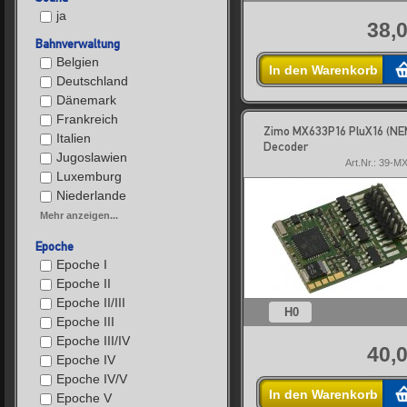
ja
38,0
Bahnverwaltung
Belgien
In den Warenkorb
Deutschland
Dänemark
Frankreich
Zimo MX633P16 PluX16 (NE
Italien
Decoder
Jugoslawien
Art.Nr.: 39-
Luxemburg
Niederlande
Mehr anzeigen...
Epoche
Epoche I
Epoche II
Epoche II/III
H0
Epoche III
Epoche III/IV
40,0
Epoche IV
Epoche IV/V
In den Warenkorb
Epoche V