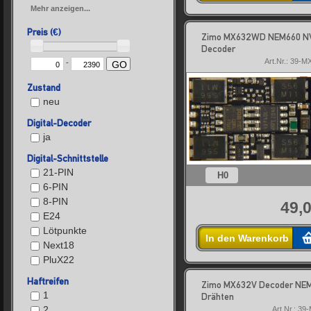
Mehr anzeigen...
Preis (€)
Zimo MX632WD NEM660 N
Decoder
Art.Nr.: 39-
-
GO
Zustand
neu
Digital-Decoder
ja
Digital-Schnittstelle
21-PIN
H0
6-PIN
8-PIN
49,0
E24
Lötpunkte
In den Warenkorb
Next18
PluX22
Haftreifen
Zimo MX632V Decoder NEM
1
Drähten
2
Art.Nr.: 3