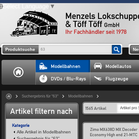
Select Language
▼
Produktsuche
Ne
Modellbahnen
Modellautos
DVDs / Blu-Rays
Flugzeuge
Suchergebnis für "63"
Modellbahnen
1565 Artikel
Artikel pro 
Artikel filtern nach
Kategorie
Zimo MX638D MX Decoder
Alle Artikel in Modellbahnen
Economy High end 21-MTC
Suchergebnis für "63"