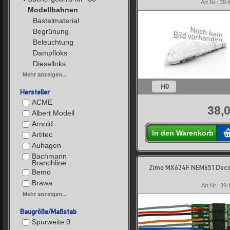
Art.Nr.: 3
Modellbahnen
Bastelmaterial
Begrünung
Beleuchtung
Dampfloks
Dieselloks
Mehr anzeigen...
H0
Hersteller
ACME
38,0
Albert Modell
Arnold
In den Warenkorb
Artitec
Auhagen
Bachmann
Branchline
Zimo MX634F NEM651 Dec
Bemo
Brawa
Art.Nr.: 3
Mehr anzeigen...
Baugröße/Maßstab
Spurweite 0