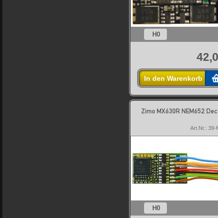
H0
42,0
In den Warenkorb
Zimo MX630R NEM652 Dec
Art.Nr.: 3
H0