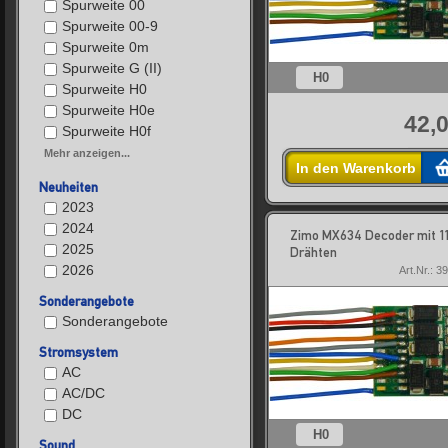
Spurweite 00
Spurweite 00-9
Spurweite 0m
Spurweite G (II)
H0
Spurweite H0
Spurweite H0e
42,0
Spurweite H0f
Mehr anzeigen...
In den Warenkorb
Neuheiten
2023
2024
Zimo MX634 Decoder mit 1
2025
Drähten
2026
Art.Nr.: 
Sonderangebote
Sonderangebote
Stromsystem
AC
AC/DC
DC
H0
Sound