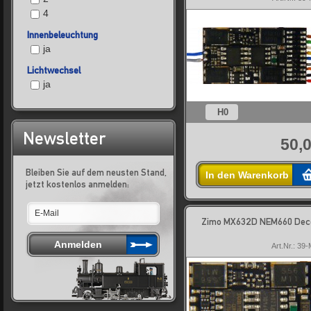
4
Innenbeleuchtung
ja
Lichtwechsel
ja
H0
Newsletter
50,0
Bleiben Sie auf dem neusten Stand,
In den Warenkorb
jetzt kostenlos anmelden:
Zimo MX632D NEM660 Dec
Art.Nr.: 3