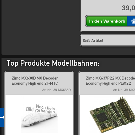
39,0
In den Warenkorb
1565 Artikel
Top Produkte Modellbahnen:
Zimo MX638D MX Decoder
Zimo MX637P22 MX Decode
Economy High end 21-MTC
Economy High end PluX22
Art.Nr.: 39-MX638D
Art.Nr.: 39-M