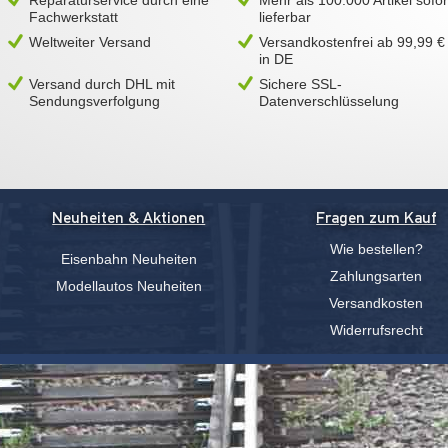
Reparaturservice durch eine
Mehr als 100.000 Artikel sofor
Fachwerkstatt
lieferbar
Weltweiter Versand
Versandkostenfrei ab 99,99 €
in DE
Versand durch DHL mit
Sichere SSL-
Sendungsverfolgung
Datenverschlüsselung
Neuheiten & Aktionen
Fragen zum Kauf
Wie bestellen?
Eisenbahn Neuheiten
Zahlungsarten
Modellautos Neuheiten
Versandkosten
Widerrufsrecht