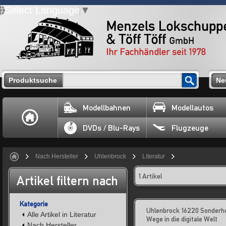
Select Language
▼
Produktsuche
Ne
Modellbahnen
Modellautos
DVDs / Blu-Rays
Flugzeuge
Nach Hersteller
Uhlenbrock
Literatur
1 Artikel
Artikel filtern nach
Kategorie
Uhlenbrock 16220 Sonderh
Alle Artikel in Literatur
Wege in die digitale Welt
Nach Hersteller