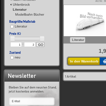
Art.Nr.: 
Uhlenbrock
Literatur
Modellbahn Bücher
Baugröße/Maßstab
Literatur
Preis (€)
Literatur
-
GO
1,
Zustand
neu
In den Warenkorb
Newsletter
1 Artikel
Bleiben Sie auf dem neusten Stand,
jetzt kostenlos anmelden: