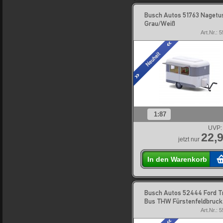
Busch Autos 51763 Nagetu
Grau/Weiß
Art.Nr.: 
1:87
UVP:
22,9
jetzt nur
In den Warenkorb
Busch Autos 52444 Ford T
Bus THW Fürstenfeldbruck
Art.Nr.: 