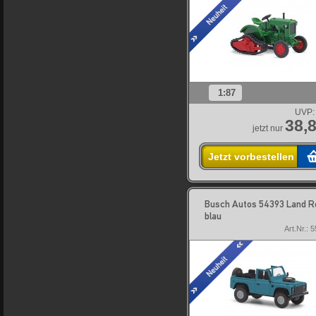
1:87
UVP:
38,8
jetzt nur
Jetzt vorbestellen
Busch Autos 54393 Land R
blau
Art.Nr.: 