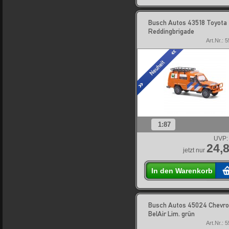
Busch Autos 43518 Toyota
Reddingbrigade
Art.Nr.: 
1:87
UVP:
24,8
jetzt nur
In den Warenkorb
Busch Autos 45024 Chevro
BelAir Lim. grün
Art.Nr.: 