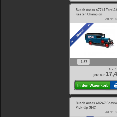
Busch Autos 47741 Ford A
Kasten Champion
Art.Nr.: 
1:87
UVP:
17,4
jetzt nur
In den Warenkorb
Busch Autos 48247 Chevro
Pick-Up GMC
Art.Nr.: 