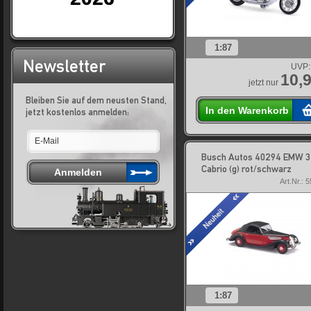
1:87
Newsletter
UVP:
10,9
jetzt nur
Bleiben Sie auf dem neusten Stand,
In den Warenkorb
jetzt kostenlos anmelden:
Busch Autos 40294 EMW 
Cabrio (g) rot/schwarz
Art.Nr.: 
1:87