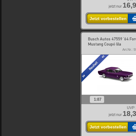
16,9
jetzt nur
Jetzt vorbestellen
Busch Autos 47559 ´64 For
Mustang Coupé lila
Art.Nr.: 
1:87
UVP:
18,3
jetzt nur
Jetzt vorbestellen