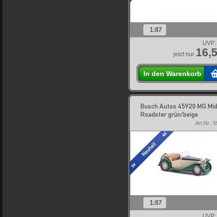
1:87
UVP:
16,5
jetzt nur
In den Warenkorb
Busch Autos 45920 MG Mi
Roadster grün/beige
Art.Nr.: 
1:87
UVP: