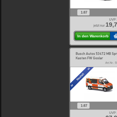
1:87
UVP:
19,7
jetzt nur
In den Warenkorb
Busch Autos 53472 MB Spr
Kasten FW Goslar
Art.Nr.: 
1:87
UVP: