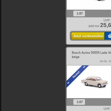
1:87
UVP:
25,6
jetzt nur
Jetzt vorbestellen
Busch Autos 50555 Lada 1
beige
Art.Nr.: 
1:87
UVP: