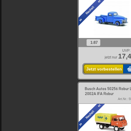
1:87
UVP:
17,4
jetzt nur
Jetzt vorbestellen
Busch Autos 50256 Robur 
2002A IFA Robur
Art.Nr.: 