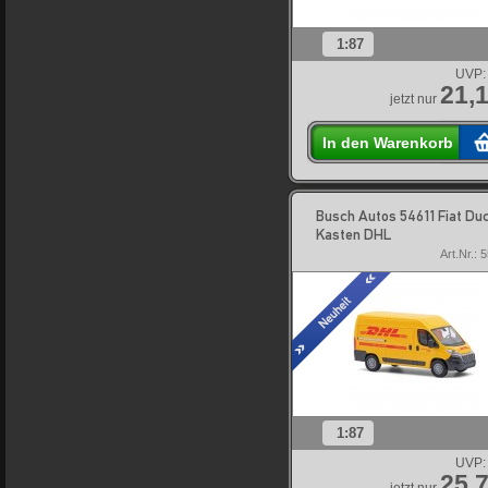
1:87
UVP:
21,1
jetzt nur
In den Warenkorb
Busch Autos 54611 Fiat Du
Kasten DHL
Art.Nr.: 
1:87
UVP:
25,7