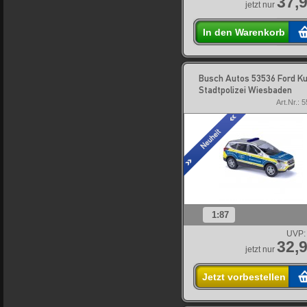
37,9
jetzt nur
In den Warenkorb
Busch Autos 53536 Ford K
Stadtpolizei Wiesbaden
Art.Nr.: 
1:87
UVP:
32,9
jetzt nur
Jetzt vorbestellen