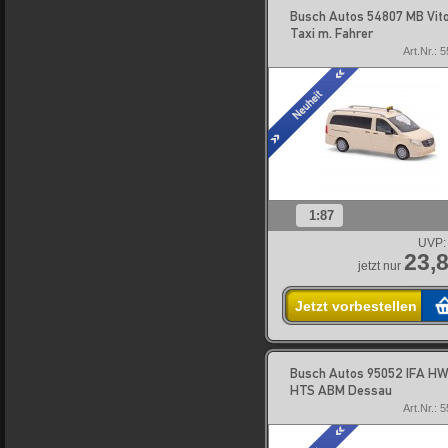
Busch Autos 54807 MB Vit
Taxi m. Fahrer
Art.Nr.: 
1:87
UVP:
23,8
jetzt nur
Jetzt vorbestellen
Busch Autos 95052 IFA HW
HTS ABM Dessau
Art.Nr.: 