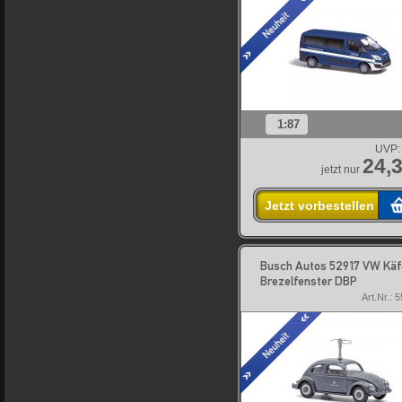
1:87
UVP:
24,3
jetzt nur
Jetzt vorbestellen
Busch Autos 52917 VW Käf
Brezelfenster DBP
Art.Nr.: 