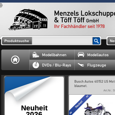
Produktsuche
Ne
Modellbahnen
Modellautos
DVDs / Blu-Rays
Flugzeuge
Busch Autos 40152 US Mot
blaumet.
Art.Nr.: 
Neuheit
2026