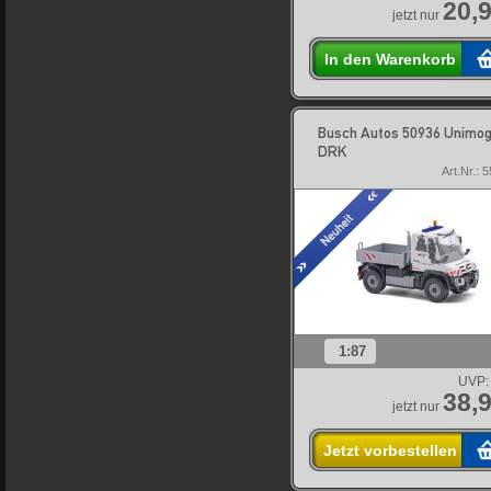
20,9
jetzt nur
In den Warenkorb
Busch Autos 50936 Unimo
DRK
Art.Nr.: 
1:87
UVP:
38,9
jetzt nur
Jetzt vorbestellen