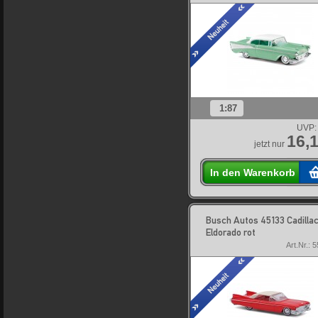
1:87
UVP:
16,1
jetzt nur
In den Warenkorb
Busch Autos 45133 Cadilla
Eldorado rot
Art.Nr.: 