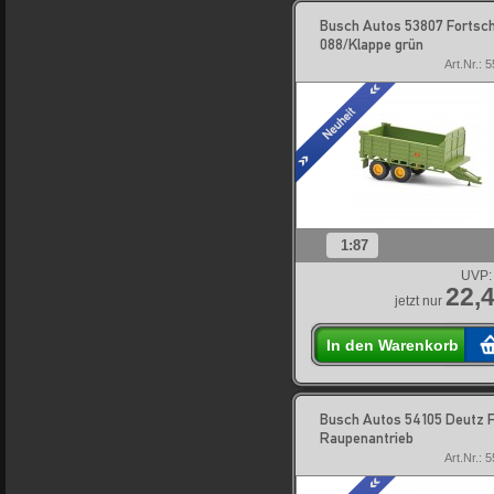
Busch Autos 53807 Fortsch
088/Klappe grün
Art.Nr.: 
1:87
UVP:
22,4
jetzt nur
In den Warenkorb
Busch Autos 54105 Deutz 
Raupenantrieb
Art.Nr.: 