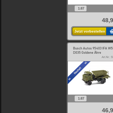
1:87
48,9
Jetzt vorbestellen
Busch Autos 95403 IFA W5
D035 Goldene Ähre
Art.Nr.: 
1:87
46,9