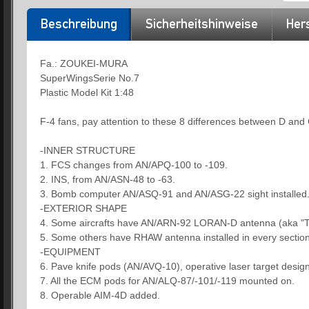
Beschreibung
Sicherheitshinweise
Hers
Fa.: ZOUKEI-MURA
SuperWingsSerie No.7
Plastic Model Kit 1:48
F-4 fans, pay attention to these 8 differences between D and 
-INNER STRUCTURE
1. FCS changes from AN/APQ-100 to -109.
2. INS, from AN/ASN-48 to -63.
3. Bomb computer AN/ASQ-91 and AN/ASG-22 sight installed
-EXTERIOR SHAPE
4. Some aircrafts have AN/ARN-92 LORAN-D antenna (aka "To
5. Some others have RHAW antenna installed in every section
-EQUIPMENT
6. Pave knife pods (AN/AVQ-10), operative laser target desi
7. All the ECM pods for AN/ALQ-87/-101/-119 mounted on.
8. Operable AIM-4D added.