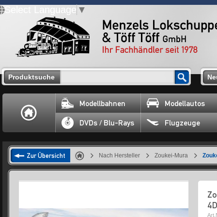
Select Language
▼
Produktsuche
Ne
Modellbahnen
Modellautos
DVDs / Blu-Rays
Flugzeuge
Zur Übersicht
Nach Hersteller
Zoukei-Mura
Zouk
Zo
4D
Art.