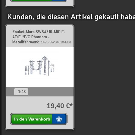
Kunden, die diesen Artikel gekauft hab
Zoukei-Mura SWS4810-M01 F-
4E/EJ/F/G Phantom -
Metallfahrwerk
Art.Nr.: 1493-SWS4810-M01
1:48
19,40 €*
In den Warenkorb