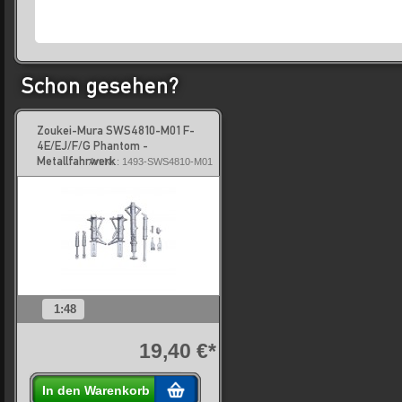
Schon gesehen?
Zoukei-Mura SWS4810-M01 F-
4E/EJ/F/G Phantom -
Metallfahrwerk
Art.Nr.: 1493-SWS4810-M01
1:48
19,40 €*
In den Warenkorb