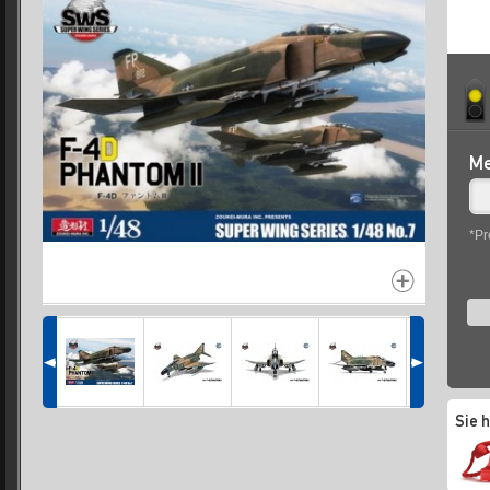
Me
*Pr
Sie 