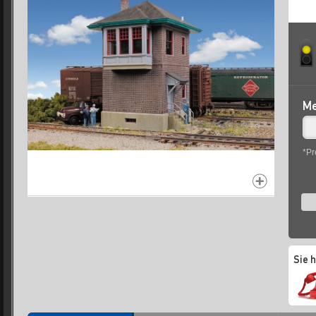
Me
*Pr
Sie 