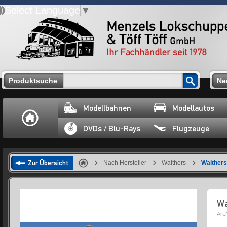
Select Language
▼
Produktsuche
Ne
Modellbahnen
Modellautos
DVDs / Blu-Rays
Flugzeuge
Zur Übersicht
Nach Hersteller
Walthers
Walthers
Wa
Art.