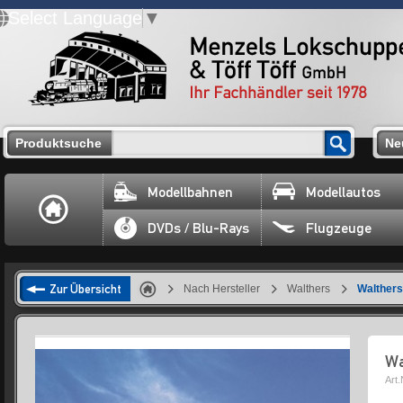
Select Language
▼
Produktsuche
Ne
Modellbahnen
Modellautos
DVDs / Blu-Rays
Flugzeuge
Zur Übersicht
Nach Hersteller
Walthers
Walthers
Wa
Art.