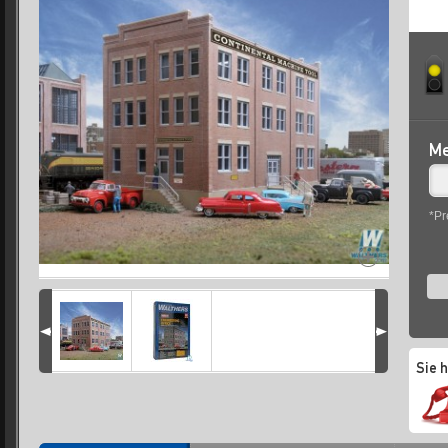
Me
*Pr
Sie 