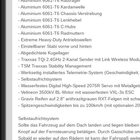
- Aluminium 6061-T6 Radträger
- Aluminium 6061-T6 Kardanwelle
- Aluminium 6061-T6 Chassis-Verstrebung
- Aluminium 6061-T6 Lenkhebel
- Aluminium 6061-T6 C-Hubs
- Aluminium 6061-T6 Radmuttern
- Extreme Heavy-Duty Antriebswellen
- Einstellbarer Stabi vorne und hinten
- Abgedichtete Kugellager
- Traxxas TQi 2.4GHz 2-Kanal Sender mit Link Wireless Modu
- TSM Traxxas Stability Management
- Werkseitig installiertes Telemetrie-System (Geschwindigke
- Selbstaufrichtsystem
- Wasserfestes Digital High-Speed 2075R Servo mit Metallget
- Velineon 3500kV BL-Motor mit wasserfesten VXL-3s ESC
- Gravix Reifen auf 2.8" anthrazitgrauen RXT-Felgen mit sch
- Spitzengeschwindigkeiten bis zu 100km/h (mit optionalen 2
Selbstaufrichtsystem
Sollte das Fahrzeug auf dem Dach landen und liegen bleiben m
Knopf auf der Fernsteuerung betätigen. Durch Gasschübe und
Sobald er wieder auf den Rädern ist kann der Fahrspaß weit