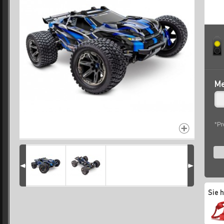
Me
*Pr
Sie 