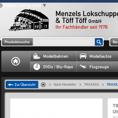
Select Language
▼
Produktsuche
Ne
Modellbahnen
Modellautos
DVDs / Blu-Rays
Flugzeuge
Zur Übersicht
Nach Hersteller
TRAXXAS
TRAXXA
TR
Ul
Art.