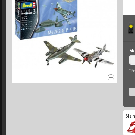
Me
*Pr
Sie 