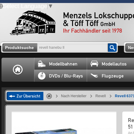
Select Language
▼
Produktsuche
Ne
Modellbahnen
Modellautos
DVDs / Blu-Rays
Flugzeuge
Zur Übersicht
Nach Hersteller
Revell
Revell 637
Re
51
Art.