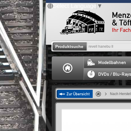
Select Language
▼
Produktsuche
Modellbahnen
DVDs / Blu-Ray
Zur Übersicht
Nach Herstel