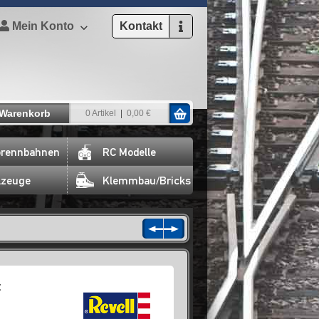
Mein Konto
Kontakt
Warenkorb
0 Artikel
0,00 €
rennbahnen
RC Modelle
lzeuge
Klemmbau/Bricks
t