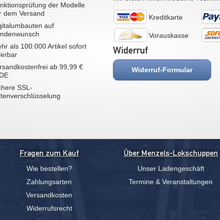
nktionsprüfung der Modelle
r dem Versand
Kreditkarte
gitalumbauten auf
ndenwunsch
Vorauskasse
hr als 100.000 Artikel sofort
Widerruf
eferbar
rsandkostenfrei ab 99,99 €
Widerruf-Formular
 DE
chere SSL-
tenverschlüsselung
Fragen zum Kauf
Über Menzels-Lokschuppen
Wie bestellen?
Unser Ladengeschäft
Zahlungsarten
Termine & Veranstaltungen
Versandkosten
Widerrufsrecht