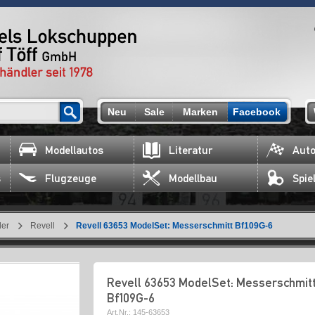
Neu
Sale
Marken
Facebook
Modellautos
Literatur
Auto
s
Flugzeuge
Modellbau
Spie
ler
Revell
Revell 63653 ModelSet: Messerschmitt Bf109G-6
Revell 63653 ModelSet: Messerschmit
Bf109G-6
Art.Nr.:
145-63653