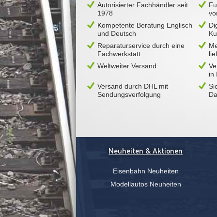
Autorisierter Fachhändler seit
Fu
1978
vo
Kompetente Beratung Englisch
Di
und Deutsch
Ku
Reparaturservice durch eine
Me
Fachwerkstatt
li
Weltweiter Versand
Ve
in
Versand durch DHL mit
Si
Sendungsverfolgung
Da
Neuheiten & Aktionen
Eisenbahn Neuheiten
Modellautos Neuheiten