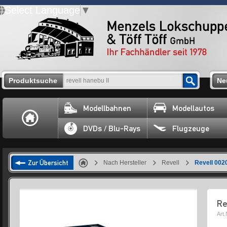
Select Language
▼
Produktsuche
Ne
Modellbahnen
Modellautos
DVDs / Blu-Rays
Flugzeuge
Zur Übersicht
Nach Hersteller
Revell
Revell 002
Re
Art.