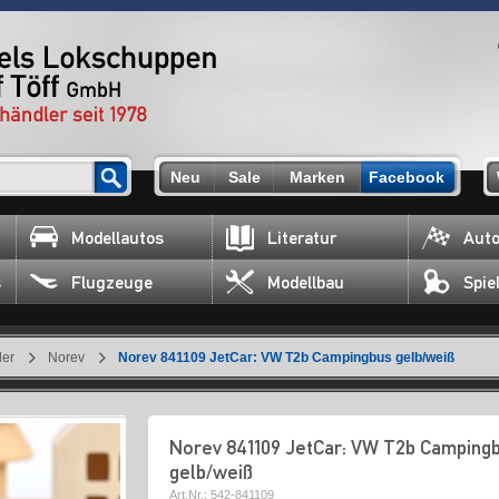
Neu
Sale
Marken
Facebook
Modellautos
Literatur
Auto
s
Flugzeuge
Modellbau
Spie
ler
Norev
Norev 841109 JetCar: VW T2b Campingbus gelb/weiß
Norev 841109 JetCar: VW T2b Camping
gelb/weiß
Art.Nr.:
542-841109