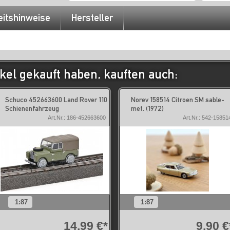
eitshinweise
Hersteller
kel gekauft haben, kauften auch:
Schuco 452663600 Land Rover 110
Norev 158514 Citroen SM sable-
Schienenfahrzeug
met. (1972)
Art.Nr.: 186-452663600
Art.Nr.: 542-15851
1:87
1:87
14,99 €*
9,90 €