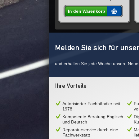
In den Warenkorb
Melden Sie sich für unse
und erhalten Sie jede Woche unsere Neue
Ihre Vorteile
Autorisierter Fachhändler seit
Fu
1978
vo
Kompetente Beratung Englisch
Di
und Deutsch
Ku
Reparaturservice durch eine
Me
Fachwerkstatt
li