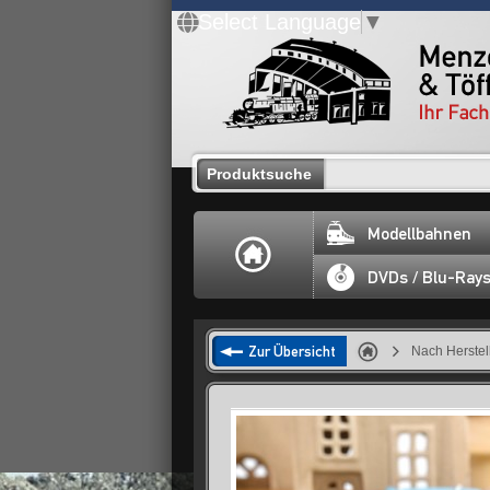
Select Language
▼
Produktsuche
Modellbahnen
DVDs / Blu-Ray
Zur Übersicht
Nach Herstel