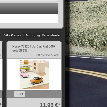
* Alle Preise inkl. MwSt., zzgl. Versandkosten
Norev 771204 JetCar: Fiat 500F
gelb (1965)
4
Art.Nr.: 542-771204
1:43
*
11,95 €*