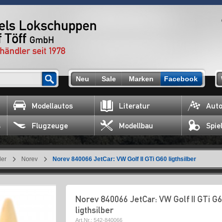
Neu
Sale
Marken
Facebook
Modellautos
Literatur
Auto
s
Flugzeuge
Modellbau
Spie
ler
Norev
Norev 840066 JetCar: VW Golf II GTi G60 ligthsilber
Norev 840066 JetCar: VW Golf II GTi G
ligthsilber
Art.Nr.:
542-840066