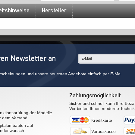
eitshinweise
Hersteller
ren Newsletter an
rscheinungen und unsere neuesten Angebote einfach per E-Mail.
Zahlungsmöglichkeit
Sicher und schnell kann Ihre Beza
Wir bieten Ihnen moderne Technik
nktionsprüfung der Modelle
r dem Versand
Kreditkarte
gitalumbauten auf
ndenwunsch
Vorauskasse