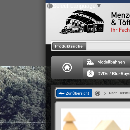
Select Language
▼
Produktsuche
Modellbahnen
DVDs / Blu-Ray
Zur Übersicht
Nach Herstel