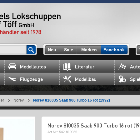
Neu
Sale
Marken
Facebook
Modellautos
Literatur
Auto
s
Flugzeuge
Modellbau
Spie
ler
Norev
Norev 810035 Saab 900 Turbo 16 rot (1992)
Norev 810035 Saab 900 Turbo 16 rot (19
Art.Nr.:
542-810035