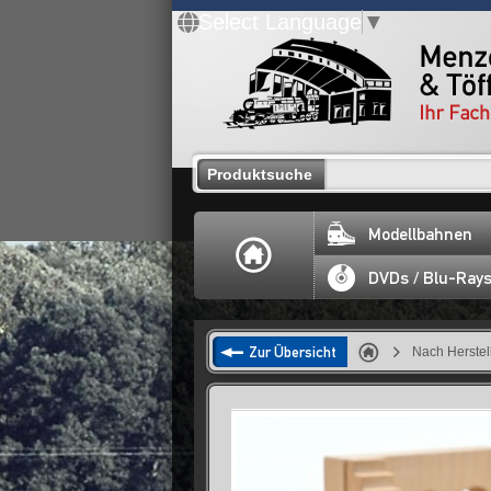
Select Language
▼
Produktsuche
Modellbahnen
DVDs / Blu-Ray
Zur Übersicht
Nach Herstel