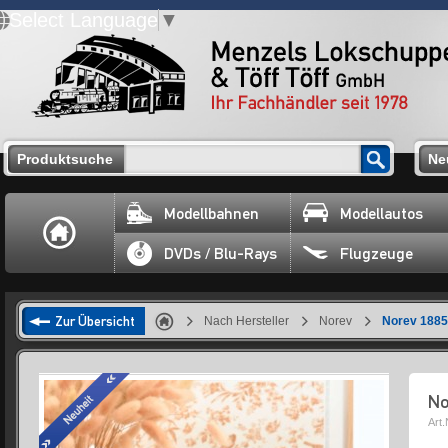
Select Language
▼
Produktsuche
Ne
Modellbahnen
Modellautos
DVDs / Blu-Rays
Flugzeuge
Zur Übersicht
Nach Hersteller
Norev
Norev 1885
No
Art.