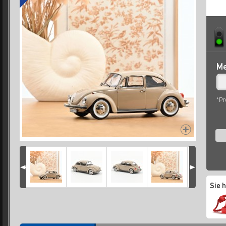
Me
*Pr
Sie 