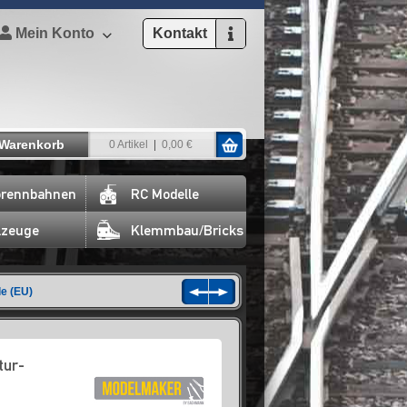
Mein Konto
Kontakt
Warenkorb
0 Artikel
0,00 €
rennbahnen
RC Modelle
lzeuge
Klemmbau/Bricks
e (EU)
tur-