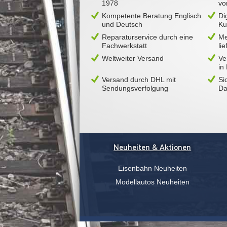
1978
vo
Kompetente Beratung Englisch
Di
und Deutsch
Ku
Reparaturservice durch eine
Me
Fachwerkstatt
li
Weltweiter Versand
Ve
in
Versand durch DHL mit
Si
Sendungsverfolgung
Da
Neuheiten & Aktionen
Eisenbahn Neuheiten
Modellautos Neuheiten