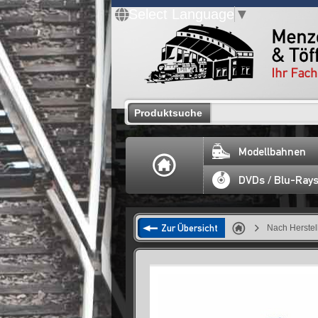
Select Language
▼
Produktsuche
Modellbahnen
DVDs / Blu-Ray
Zur Übersicht
Nach Herstel