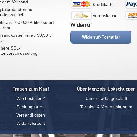
r dem Versand
Kreditkarte
gitalumbauten auf
ndenwunsch
Vorauskasse
hr als 100.000 Artikel sofort
Widerruf
eferbar
rsandkostenfrei ab 99,99 €
Widerruf-Formular
 DE
chere SSL-
tenverschlüsselung
Fragen zum Kauf
Über Menzels-Lokschuppen
Wie bestellen?
Unser Ladengeschäft
Zahlungsarten
Termine & Veranstaltungen
Versandkosten
Widerrufsrecht