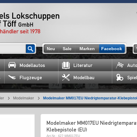
Neu
Sale
Marken
Facebook
Modellautos
Literatur
Auto
s
Flugzeuge
Modellbau
Spie
ler
Modelmaker
Modelmaker MM017EU Niedrigtemparatur-Klebepistol
Modelmaker MM017EU Niedrigtempara
Klebepistole (EU)
Art.Nr.:
427-MM017EU