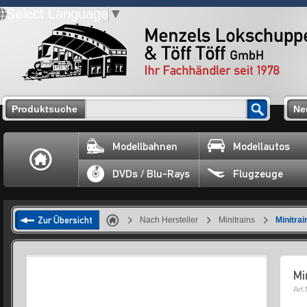
Select Language
▼
Produktsuche
Ne
Modellbahnen
Modellautos
DVDs / Blu-Rays
Flugzeuge
Zur Übersicht
Nach Hersteller
Minitrains
Minitra
Mi
Art.