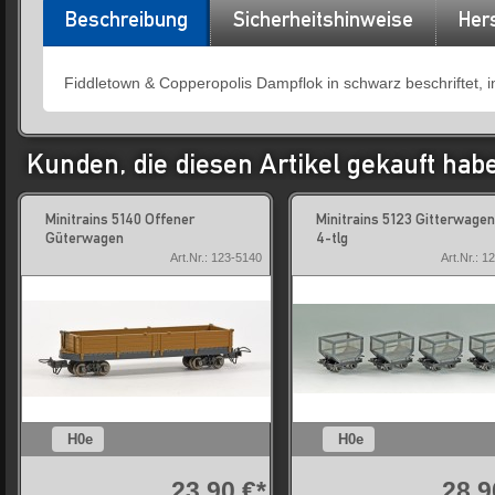
Beschreibung
Sicherheitshinweise
Hers
Fiddletown & Copperopolis Dampflok in schwarz beschriftet, i
Kunden, die diesen Artikel gekauft hab
Minitrains 5140 Offener
Minitrains 5123 Gitterwage
Güterwagen
4-tlg
Art.Nr.: 123-5140
Art.Nr.: 1
H0e
H0e
23,90 €*
28,9