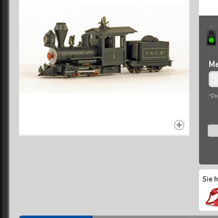
Me
*Pr
Sie 