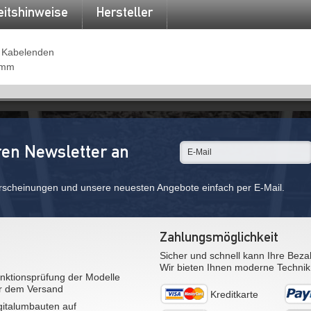
eitshinweise
Hersteller
 Kabelenden
 mm
ren Newsletter an
rscheinungen und unsere neuesten Angebote einfach per E-Mail.
Zahlungsmöglichkeit
Sicher und schnell kann Ihre Beza
Wir bieten Ihnen moderne Technik
nktionsprüfung der Modelle
r dem Versand
Kreditkarte
gitalumbauten auf