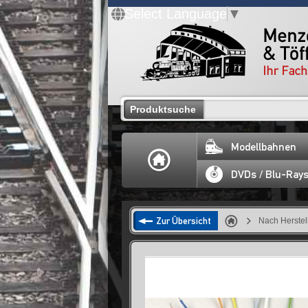
Select Language
▼
Produktsuche
Modellbahnen
DVDs / Blu-Ray
Zur Übersicht
Nach Herstel