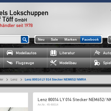
Neu
Sale
Marken
Facebook
Modellautos
Literatur
Auto
s
Flugzeuge
Modellbau
Spie
ler
Lenz
Lenz 80014 LY 014 Stecker NEM652/ NMRA
Lenz 80014 LY 014 Stecker NEM652/ 
Art.Nr.:
45-80014