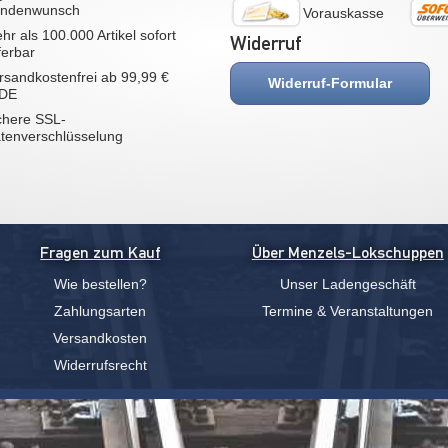
ndenwunsch
Vorauskasse
hr als 100.000 Artikel sofort
Widerruf
eferbar
rsandkostenfrei ab 99,99 €
Widerruf-Formular
 DE
chere SSL-
tenverschlüsselung
Fragen zum Kauf
Über Menzels-Lokschuppen
Wie bestellen?
Unser Ladengeschäft
Zahlungsarten
Termine & Veranstaltungen
Versandkosten
Widerrufsrecht