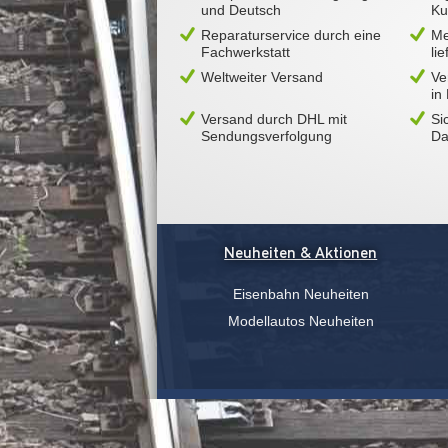
und Deutsch
Ku
Reparaturservice durch eine
Me
Fachwerkstatt
li
Weltweiter Versand
Ve
in
Versand durch DHL mit
Si
Sendungsverfolgung
Da
Neuheiten & Aktionen
Eisenbahn Neuheiten
Modellautos Neuheiten