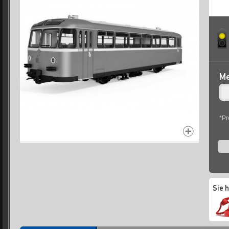
Me
*Pr
Sie 