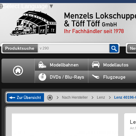
Select Language
▼
Produktsuche
Ne
Modellbahnen
Modellautos
DVDs / Blu-Rays
Flugzeuge
Zur Übersicht
Nach Hersteller
Lenz
Lenz 40196-
Le
Art.