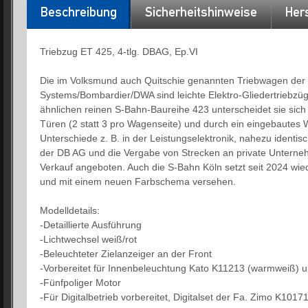
Beschreibung
Sicherheitshinweise
Hers
Triebzug ET 425, 4-tlg. DBAG, Ep.VI
Die im Volksmund auch Quitschie genannten Triebwagen der
Systems/Bombardier/DWA sind leichte Elektro-Gliedertriebzüg
ähnlichen reinen S-Bahn-Baureihe 423 unterscheidet sie sich
Türen (2 statt 3 pro Wagenseite) und durch ein eingebautes 
Unterschiede z. B. in der Leistungselektronik, nahezu identis
der DB AG und die Vergabe von Strecken an private Unterne
Verkauf angeboten. Auch die S-Bahn Köln setzt seit 2024 wie
und mit einem neuen Farbschema versehen.
Modelldetails:
-Detaillierte Ausführung
-Lichtwechsel weiß/rot
-Beleuchteter Zielanzeiger an der Front
-Vorbereitet für Innenbeleuchtung Kato K11213 (warmweiß) u
-Fünfpoliger Motor
-Für Digitalbetrieb vorbereitet, Digitalset der Fa. Zimo K101