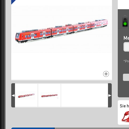
Me
*Pr
Sie 