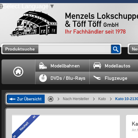
Select Language
▼
Produktsuche
Ne
Modellbahnen
Modellautos
DVDs / Blu-Rays
Flugzeuge
Zur Übersicht
Nach Hersteller
Kato
Kato 10-2130
Ka
Art.