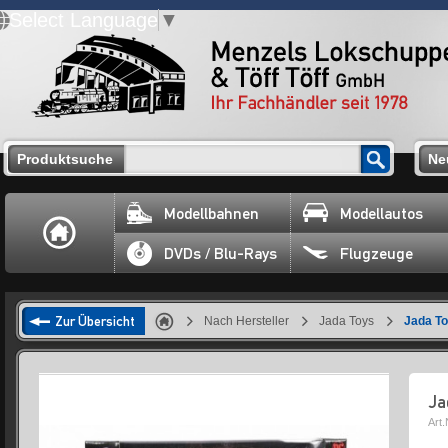
Select Language
▼
Produktsuche
Ne
Modellbahnen
Modellautos
DVDs / Blu-Rays
Flugzeuge
Zur Übersicht
Nach Hersteller
Jada Toys
Jada T
Ja
Art.