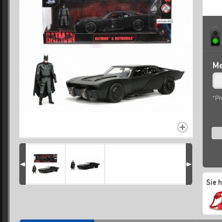
Me
*Pr
Sie 