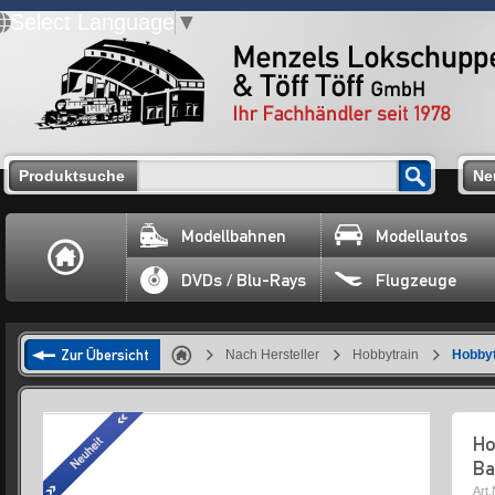
Select Language
▼
Produktsuche
Ne
Modellbahnen
Modellautos
DVDs / Blu-Rays
Flugzeuge
Zur Übersicht
Nach Hersteller
Hobbytrain
Hobbyt
Ho
Ba
Art.