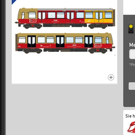
Me
*Pr
Sie 