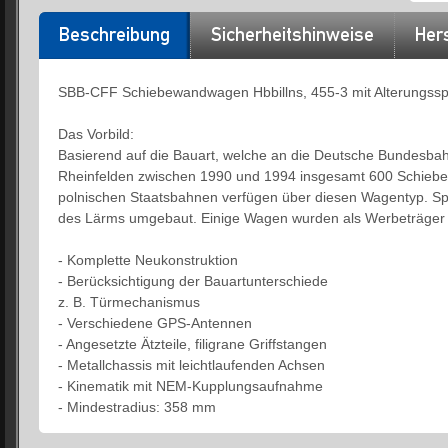
Beschreibung
Sicherheitshinweise
Hers
SBB-CFF Schiebewandwagen Hbbillns, 455-3 mit Alterungssp
Das Vorbild:
Basierend auf die Bauart, welche an die Deutsche Bundesba
Rheinfelden zwischen 1990 und 1994 insgesamt 600 Schiebew
polnischen Staatsbahnen verfügen über diesen Wagentyp. Sp
des Lärms umgebaut. Einige Wagen wurden als Werbeträger ei
- Komplette Neukonstruktion
- Berücksichtigung der Bauartunterschiede
z. B. Türmechanismus
- Verschiedene GPS-Antennen
- Angesetzte Ätzteile, filigrane Griffstangen
- Metallchassis mit leichtlaufenden Achsen
- Kinematik mit NEM-Kupplungsaufnahme
- Mindestradius: 358 mm