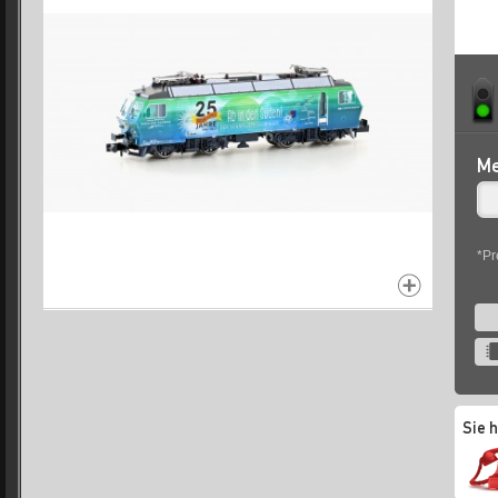
Me
*Pr
Sie 