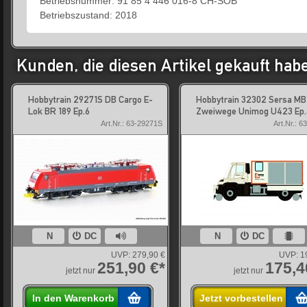
Betriebsnummer: 91 85 4 446 016-8 CH-SOB
Betriebszustand: 2018
Kunden, die diesen Artikel gekauft hab
Hobbytrain 29271S DB Cargo E-
Hobbytrain 32302 Sersa MB
Lok BR 189 Ep.6
Zweiwege Unimog U423 Ep.
Art.Nr.: 63-29271S
Art.Nr.: 6
N
DC
N
DC
UVP:
279,90 €
UVP:
1
251,90 €*
175,4
jetzt nur
jetzt nur
In den Warenkorb
Jetzt vorbestellen