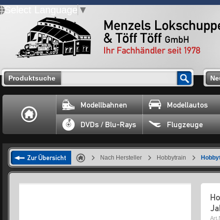
Select Language
▼
Produktsuche
Ne
Modellbahnen
Modellautos
DVDs / Blu-Rays
Flugzeuge
Zur Übersicht
Nach Hersteller
Hobbytrain
Hobbyt
Ho
Ja
Art.