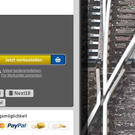
Jetzt vorbestellen
Artikel weiterempfehlen
Für Merkzettel anmelden
I
Next18
el
gsmöglichkeit