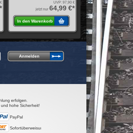
 €
UVP:
97,90 €
*
64,99 €*
jetzt nur
In den Warenkorb
hlung erfolgen.
 und hohe Sicherheit!
PayPal
Sofortüberweisung