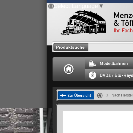
Select Language
▼
Produktsuche
Modellbahnen
DVDs / Blu-Ray
Zur Übersicht
Nach Herstel