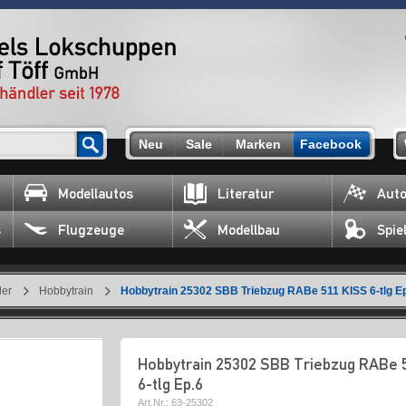
Neu
Sale
Marken
Facebook
Modellautos
Literatur
Auto
s
Flugzeuge
Modellbau
Spie
ler
Hobbytrain
Hobbytrain 25302 SBB Triebzug RABe 511 KISS 6-tlg E
Hobbytrain 25302 SBB Triebzug RABe 5
6-tlg Ep.6
Art.Nr.:
63-25302