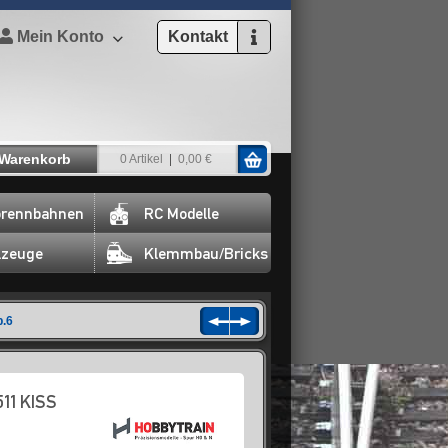
Mein Konto
Kontakt
Warenkorb
0 Artikel
0,00 €
rennbahnen
RC Modelle
lzeuge
Klemmbau/Bricks
p.6
11 KISS