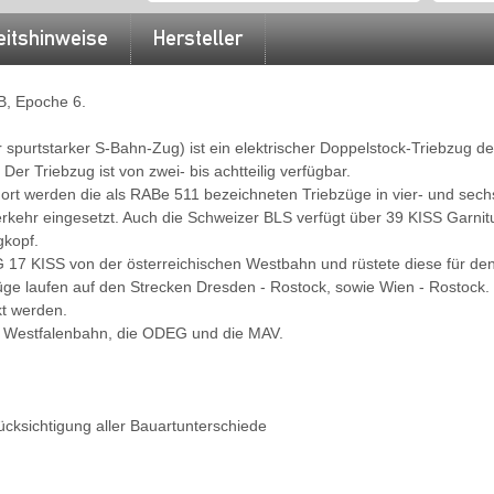
eitshinweise
Hersteller
B, Epoche 6.
 spurtstarker S-Bahn-Zug) ist ein elektrischer Doppelstock-Triebzug d
 Der Triebzug ist von zwei- bis achtteilig verfügbar.
dort werden die als RABe 511 bezeichneten Triebzüge in vier- und sechs
rkehr eingesetzt. Auch die Schweizer BLS verfügt über 39 KISS Garnit
gkopf.
17 KISS von der österreichischen Westbahn und rüstete diese für den E
Züge laufen auf den Strecken Dresden - Rostock, sowie Wien - Rostock. 
t werden.
ie Westfalenbahn, die ODEG und die MAV.
rücksichtigung aller Bauartunterschiede