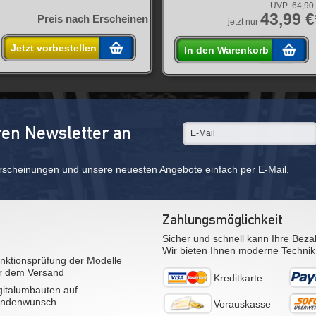
UVP:
64,90
43,99 €
Preis nach Erscheinen
jetzt nur
Jetzt vorbestellen
In den Warenkorb
ren Newsletter an
rscheinungen und unsere neuesten Angebote einfach per E-Mail.
Zahlungsmöglichkeit
Sicher und schnell kann Ihre Beza
Wir bieten Ihnen moderne Technik
nktionsprüfung der Modelle
r dem Versand
Kreditkarte
gitalumbauten auf
ndenwunsch
Vorauskasse