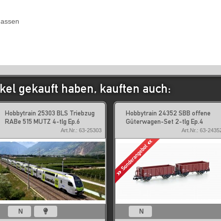
massen
kel gekauft haben, kauften auch:
Hobbytrain 25303 BLS Triebzug
Hobbytrain 24352 SBB offene
RABe 515 MUTZ 4-tlg Ep.6
Güterwagen-Set 2-tlg Ep.4
Art.Nr.: 63-25303
Art.Nr.: 63-2435
N
N