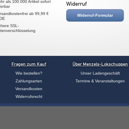
hr als 100.000 Artikel sofort
Widerruf
eferbar
rsandkostenfrei ab 99,99 €
Widerruf-Formular
 DE
chere SSL-
tenverschlüsselung
Fragen zum Kauf
Über Menzels-Lokschuppen
Wie bestellen?
Unser Ladengeschäft
Zahlungsarten
Termine & Veranstaltungen
Versandkosten
Widerrufsrecht