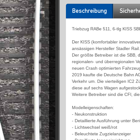
Beschreibung
Sicherh
Triebzug RABe 511, 6-tlg KISS SB
Der KISS (komfortabler innovativer
ansässigen Hersteller Stadler Rail.
Der größte Betreiber ist die SBB, 
regionalen- und überregionalen Ve
neuen Crash optimierten Fahrzeu
2019 kaufte die Deutsche Bahn AG 
Verkehr um. Die vierteiligen IC2 
diese auf sechs Wagen aufgestock
Weitere Betreiber sind die CFl, d
Modelleigenschaften:
- Neukonstruktion
- Detaillierte Ausführung unter Be
- Lichtwechsel weiß/rot
- Beleuchtete Zugzielanzeiger