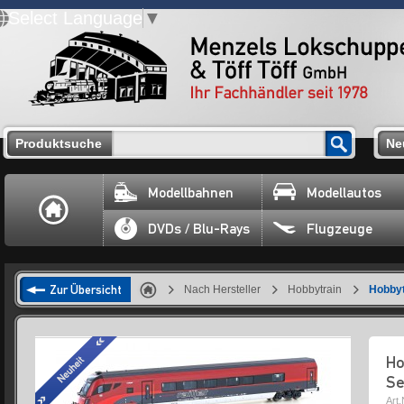
Select Language
▼
Produktsuche
Ne
Modellbahnen
Modellautos
DVDs / Blu-Rays
Flugzeuge
Zur Übersicht
Nach Hersteller
Hobbytrain
Hobbyt
Ho
Se
Art.