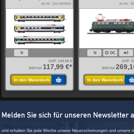
Art.Nr.: 101-HN3503
Art.Nr.: 3
N
N
DC
UVP:
149,90 €
UVP:
3
117,99 €*
269,1
jetzt nur
jetzt nur
In den Warenkorb
In den Warenkorb
Melden Sie sich für unseren Newsletter 
und erhalten Sie jede Woche unsere Neuerscheinungen und unsere ne