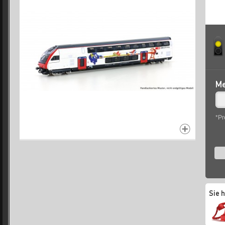
Me
*Pr
Sie 