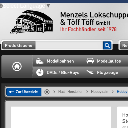
Select Language
▼
Produktsuche
Ne
Modellbahnen
Modellautos
DVDs / Blu-Rays
Flugzeuge
Zur Übersicht
Nach Hersteller
Hobbytrain
Hobbyt
Ho
St
Art.