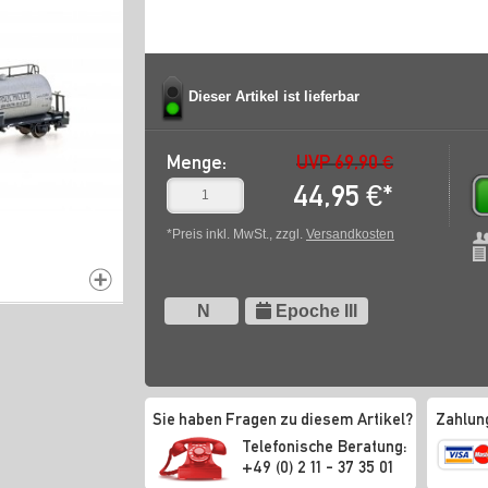
Dieser Artikel ist lieferbar
Menge:
UVP 69,90 €
44,95
€
*
*Preis inkl. MwSt., zzgl.
Versandkosten
N
Epoche III
Sie haben Fragen zu diesem Artikel?
Zahlun
Telefonische Beratung:
+49 (0) 2 11 - 37 35 01