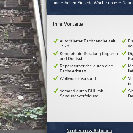
und erhalten Sie jede Woche unsere Neue
Ihre Vorteile
Autorisierter Fachhändler seit
Fu
1978
vo
Kompetente Beratung Englisch
Di
und Deutsch
Ku
Reparaturservice durch eine
Me
Fachwerkstatt
li
Weltweiter Versand
Ve
in
Versand durch DHL mit
Si
Sendungsverfolgung
Da
Neuheiten & Aktionen