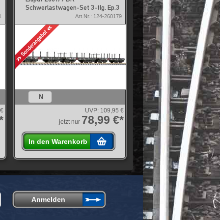
Schwerlastwagen-Set 3-tlg. Ep.3
1
Art.Nr.: 124-260179
N
 €
UVP:
109,95 €
*
78,99 €*
jetzt nur
In den Warenkorb