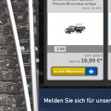
Pritsche DB von Haus zu Haus
Art.Nr.: 24-3239
1:160
UVP:
18,90 €
16,99 €*
jetzt nur
In den Warenkorb
Melden Sie sich für unse