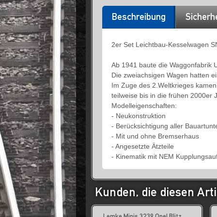
Beschreibung
Sicherh
2er Set Leichtbau-Kesselwagen SNC
Ab 1941 baute die Waggonfabrik 
Die zweiachsigen Wagen hatten 
Im Zuge des 2.Weltkrieges kamen 
teilweise bis in die frühen 2000er
Modelleigenschaften:
- Neukonstruktion
- Berücksichtigung aller Bauartun
- Mit und ohne Bremserhaus
- Angesetzte Ätzteile
- Kinematik mit NEM Kupplungsa
Kunden, die diesen Arti
Lemke Minis 3239 Opel Blitz