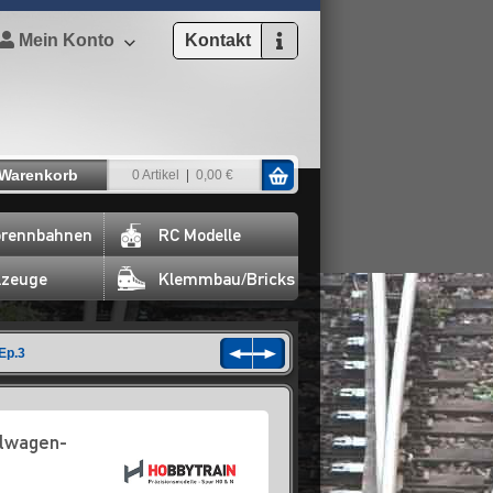
Mein Konto
Kontakt
Warenkorb
0 Artikel
0,00 €
rennbahnen
RC Modelle
lzeuge
Klemmbau/Bricks
Ep.3
elwagen-