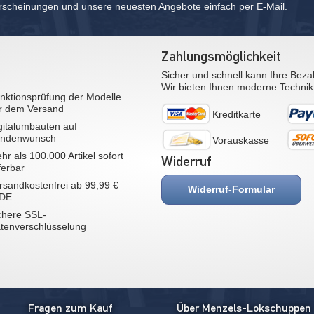
rscheinungen und unsere neuesten Angebote einfach per E-Mail.
Zahlungsmöglichkeit
Sicher und schnell kann Ihre Beza
Wir bieten Ihnen moderne Technik
nktionsprüfung der Modelle
r dem Versand
Kreditkarte
gitalumbauten auf
ndenwunsch
Vorauskasse
hr als 100.000 Artikel sofort
Widerruf
eferbar
rsandkostenfrei ab 99,99 €
Widerruf-Formular
 DE
chere SSL-
tenverschlüsselung
Fragen zum Kauf
Über Menzels-Lokschuppen