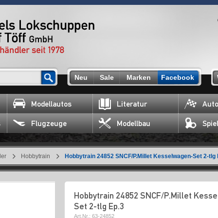
Neu
Sale
Marken
Facebook
Modellautos
Literatur
Auto
s
Flugzeuge
Modellbau
Spie
ler
Hobbytrain
Hobbytrain 24852 SNCF/P.Millet Kesselwagen-Set 2-tlg 
Hobbytrain 24852 SNCF/P.Millet Kess
Set 2-tlg Ep.3
Art.Nr.:
63-24852