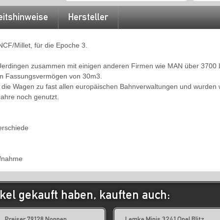
eitshinweise
Hersteller
F/Millet, für die Epoche 3.
Uerdingen zusammen mit einigen anderen Firmen wie MAN über 3700 
ein Fassungsvermögen von 30m3.
die Wagen zu fast allen europäischen Bahnverwaltungen und wurden 
 Jahre noch genutzt.
terschiede
ufnahme
kel gekauft haben, kauften auch:
Preiser 79128 Nonnen
Lemke Minis 3241 Opel Blitz