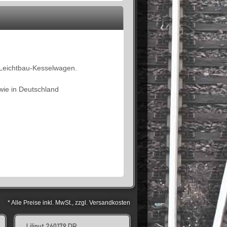
Leichtbau-Kesselwagen.
wie in Deutschland
* Alle Preise inkl. MwSt., zzgl. Versandkosten
Liliput 260179 DR