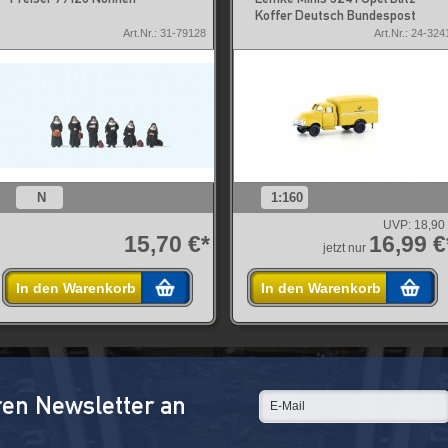
Koffer Deutsch Bundespost
Art.Nr.: 31-79128
Art.Nr.: 24-324
N
1:160
UVP:
18,90
15,70 €*
16,99 €
jetzt nur
In den Warenkorb
In den Warenkorb
ren Newsletter an