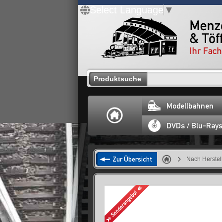
Select Language
▼
Produktsuche
Modellbahnen
DVDs / Blu-Ray
Zur Übersicht
Nach Herstel