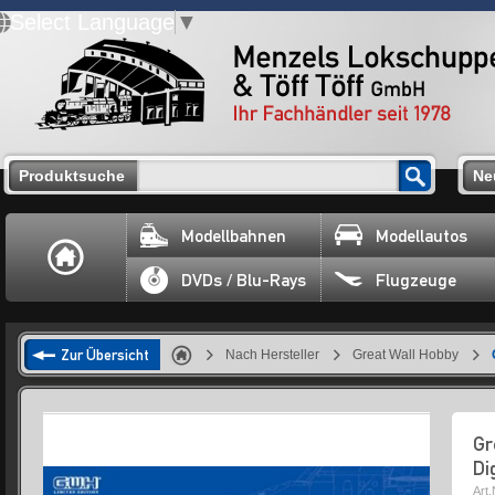
Select Language
▼
Produktsuche
Ne
Modellbahnen
Modellautos
DVDs / Blu-Rays
Flugzeuge
Zur Übersicht
Nach Hersteller
Great Wall Hobby
Gr
Di
Art.