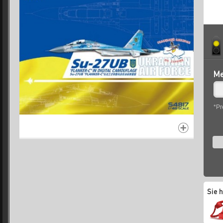
Me
*Pr
Sie 