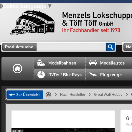
Select Language
▼
Produktsuche
Ne
Modellbahnen
Modellautos
DVDs / Blu-Rays
Flugzeuge
Zur Übersicht
Nach Hersteller
Great Wall Hobby
Gr
Art.