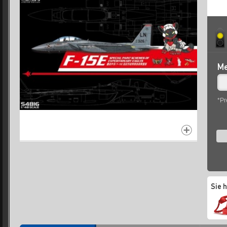
Me
*Pr
Sie 