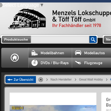
Select Language
▼
Produktsuche
Ne
Modellbahnen
Modellautos
DVDs / Blu-Rays
Flugzeuge
Zur Übersicht
Nach Hersteller
Great Wall Hobby
Gr
Bo
Art.