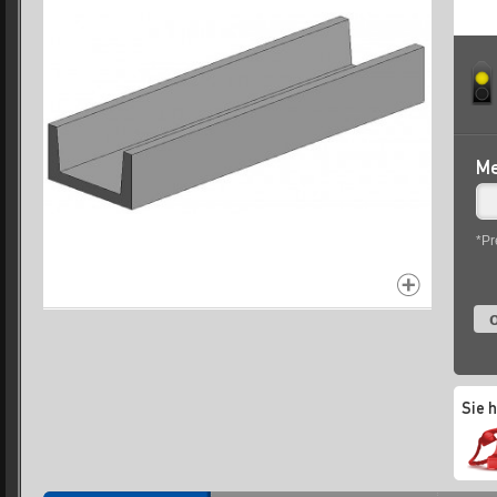
Me
*Pr
o
Sie 