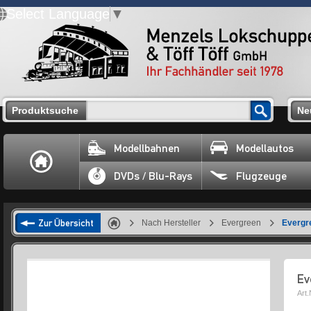
Select Language
▼
Produktsuche
Ne
Modellbahnen
Modellautos
DVDs / Blu-Rays
Flugzeuge
Zur Übersicht
Nach Hersteller
Evergreen
Evergr
Ev
Art.