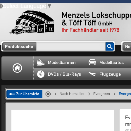
Select Language
▼
Produktsuche
Ne
Modellbahnen
Modellautos
DVDs / Blu-Rays
Flugzeuge
Zur Übersicht
Nach Hersteller
Evergreen
Evergr
Ev
m
Art.