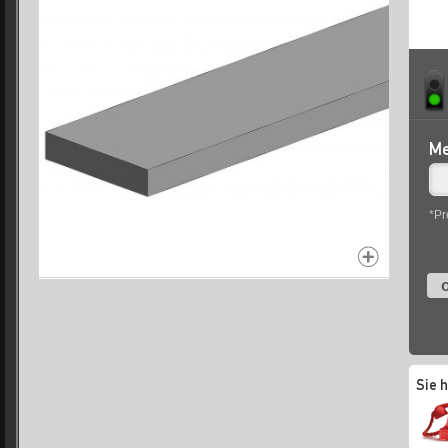
Me
*Pr
o
Sie 