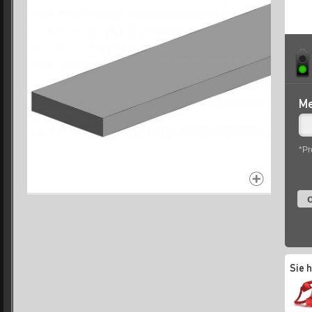
Me
*Pr
o
Sie 