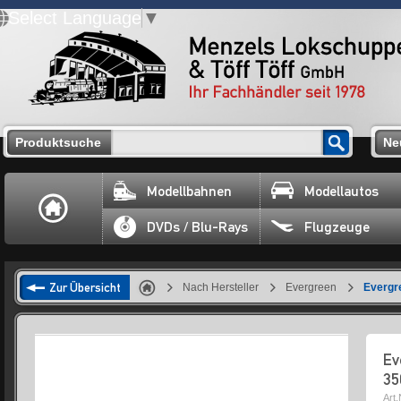
Select Language
▼
Produktsuche
Ne
Modellbahnen
Modellautos
DVDs / Blu-Rays
Flugzeuge
Zur Übersicht
Nach Hersteller
Evergreen
Evergr
Ev
35
Art.