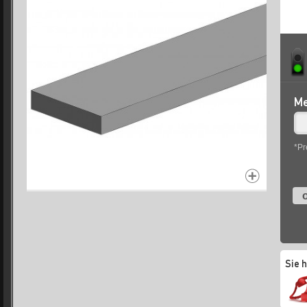
Me
*Pr
o
Sie 