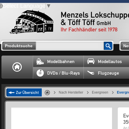
Select Language
▼
Produktsuche
Ne
Modellbahnen
Modellautos
DVDs / Blu-Rays
Flugzeuge
Zur Übersicht
Nach Hersteller
Evergreen
Evergr
Ev
35
Art.