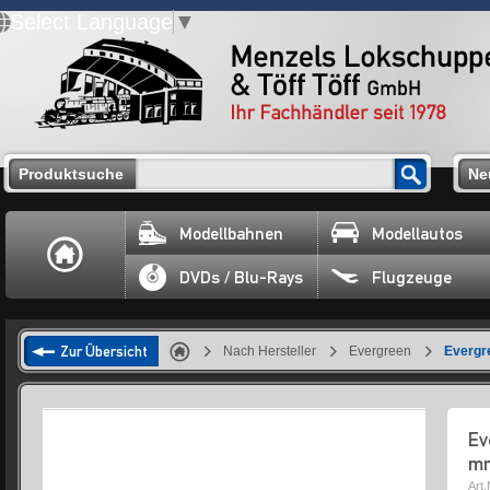
Select Language
▼
Produktsuche
Ne
Modellbahnen
Modellautos
DVDs / Blu-Rays
Flugzeuge
Zur Übersicht
Nach Hersteller
Evergreen
Evergr
Ev
m
Art.