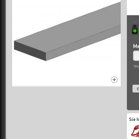
Me
*Pr
o
Sie 