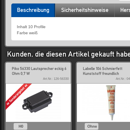
Beschreibung
Sicherheitshinweise
Hers
Inhalt 10 Profile
Farbe weiß
Kunden, die diesen Artikel gekauft hab
Piko 56330 Lautsprecher eckig 6
Labelle 106 Schmierfett
Ohm 0,7 W
Kunststoff freundlich
Art.Nr.: 126-56330
Art.Nr.: 0
H0
Ohne