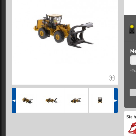
Me
*Pr
Sie 