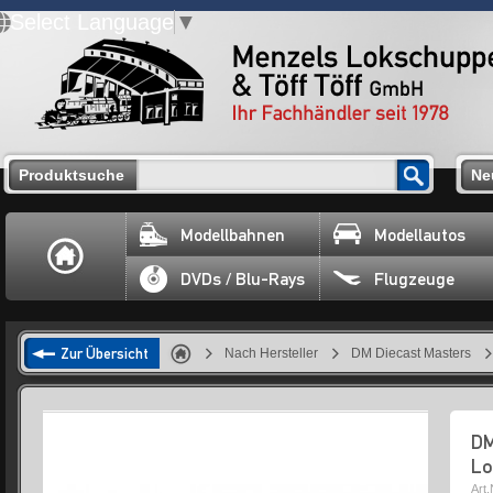
Select Language
▼
Produktsuche
Ne
Modellbahnen
Modellautos
DVDs / Blu-Rays
Flugzeuge
Zur Übersicht
Nach Hersteller
DM Diecast Masters
DM
Lo
Art.