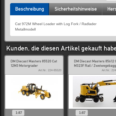
Beschreibung
Sicherheitshinweise
Hers
Cat 972M Wheel Loader with Log Fork / Radlader
Metallmodell
Kunden, die diesen Artikel gekauft hab
DM Diecast Masters 85520 Cat
DM Diecast Masters 85612 
12M3 Motorgrader
M323F Rail / Zweiwegebagg
Art.Nr.: 224-85520
Art.Nr.: 22
1:87
1:87