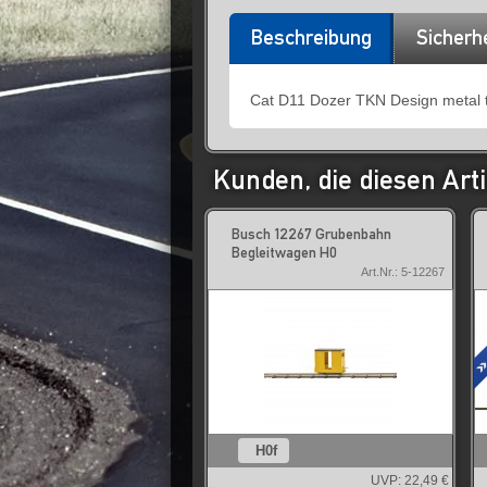
Beschreibung
Sicherh
Cat D11 Dozer TKN Design metal 
Kunden, die diesen Arti
Busch 12267 Grubenbahn
Begleitwagen H0
Art.Nr.: 5-12267
H0f
UVP:
22,49 €