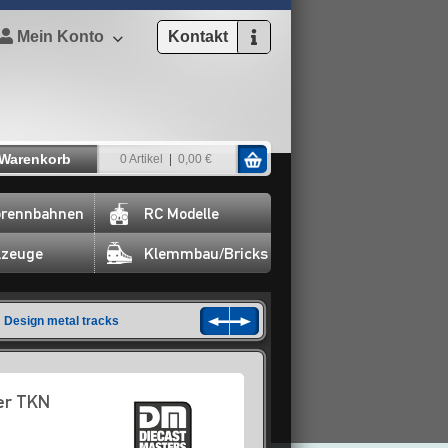
Mein Konto
Kontakt
Warenkorb
0 Artikel
0,00 €
rennbahnen
RC Modelle
lzeuge
Klemmbau/Bricks
 Design metal tracks
zer TKN