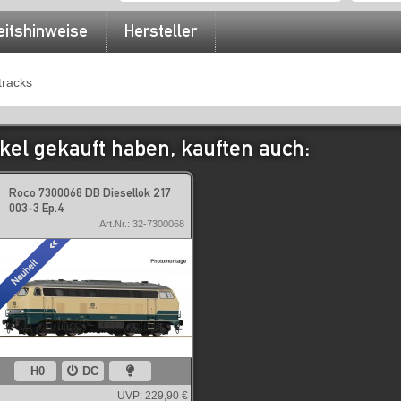
eitshinweise
Hersteller
tracks
kel gekauft haben, kauften auch:
Roco 7300068 DB Diesellok 217
003-3 Ep.4
Art.Nr.: 32-7300068
H0
DC
UVP:
229,90 €