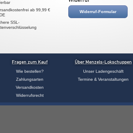
eferbar
rsandkostenfrei ab 99,99 €
Widerruf-Formular
 DE
chere SSL-
tenverschlüsselung
Fragen zum Kauf
Über Menzels-Lokschuppen
Wie bestellen?
Unser Ladengeschäft
Zahlungsarten
Termine & Veranstaltungen
Versandkosten
Widerrufsrecht