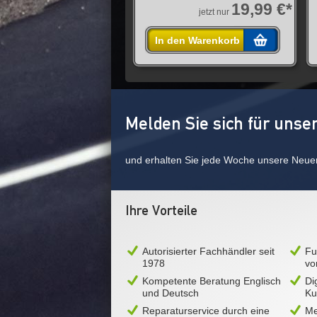
19,99 €*
jetzt nur
In den Warenkorb
Melden Sie sich für unse
und erhalten Sie jede Woche unsere Neue
Ihre Vorteile
Autorisierter Fachhändler seit
Fu
1978
vo
Kompetente Beratung Englisch
Di
und Deutsch
Ku
Reparaturservice durch eine
Me