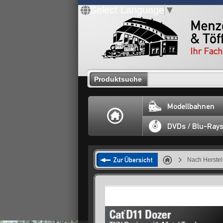
Select Language
▼
Produktsuche
Modellbahnen
DVDs / Blu-Ray
Zur Übersicht
Nach Herstel