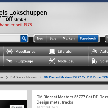
Neu
Sale
Marken
Facebook
Modellautos
Literatur
Auto
s
Flugzeuge
Modellbau
Spie
ler
DM Diecast Masters
DM Diecast Masters 85777 Cat D11 Dozer TKN
DM Diecast Masters 85777 Cat D11 Do
Design metal tracks
Art.Nr.:
224-85777