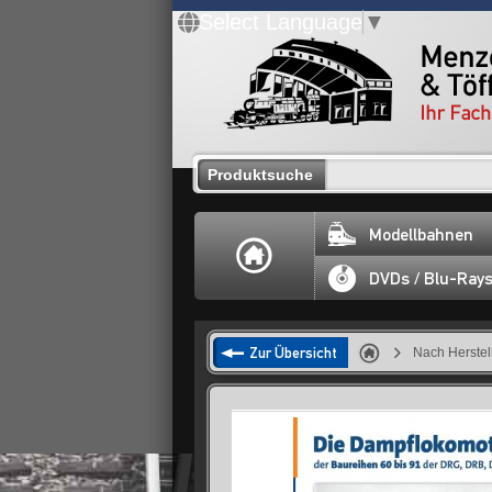
Select Language
▼
Produktsuche
Modellbahnen
DVDs / Blu-Ray
Zur Übersicht
Nach Herstel