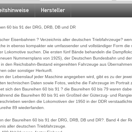
eitshinweise
Hersteller
hen 60 bis 91 der DRG, DRB, DB und DR
cher Eisenbahnen ? Verzeichnis aller deutschen Triebfahrzeuge? wende
che in ebenso kompakter wie umfassender und vollständiger Form die 
er Lokomotive suchen. Die ersten fünf Bände behandeln die Dampflok
s neuen Nummernplans von 1925), der Deutschen Bundesbahn und de
e in den Reichsbahn-Bestand eingereihten Fahrzeuge aus Übernahmen
en oder sonstiger Herkunft.
n der Lebenslauf jeder Maschine angegeben wird, gibt es zu der jewei
sten technischen Daten sowie Fotos, welche die Fahrzeuge im Portrait 
met sich den Baureihen 60 bis 91 ? die Baureihen 60 bis 79 waren dab
ährend die Baureihen 80 bis 91 ein Großteil der Güterzug- und Rangi
beschrieben werden die Lokomotiven der 1950 in der DDR verstaatlicht
aureihe 89 wiederfanden.
ven der Baureihen 60 bis 91 der DRG, DRB, DB und DR?. Band 4 der R
nis aller deutschen Triebfahrzeuge.