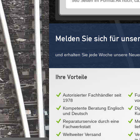
560 Seiten im Format A4 hoch, ca.
Melden Sie sich für unse
und erhalten Sie jede Woche unsere Neue
Ihre Vorteile
Autorisierter Fachhändler seit
Fu
1978
vo
Kompetente Beratung Englisch
Di
und Deutsch
Ku
Reparaturservice durch eine
Me
Fachwerkstatt
li
Weltweiter Versand
Ve
in