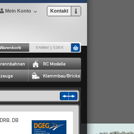
Mein Konto
Kontakt
Warenkorb
0 Artikel
0,00 €
rennbahnen
RC Modelle
lzeuge
Klemmbau/Bricks
 DRB, DB