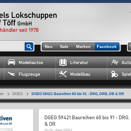
Neu
Sale
Marken
Facebook
Modellautos
Literatur
Auto
s
Flugzeuge
Modellbau
Spie
ler
DGEG
DGEG 59421 Baureihen 60 bis 91 - DRG, DRB, DB & DR
DGEG 59421 Baureihen 60 bis 91 - DRG,
& DR
Art.Nr.:
dgeg-59421