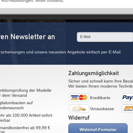
 400 Abbildungen, fester Einband,
ren Newsletter an
rscheinungen und unsere neuesten Angebote einfach per E-Mail.
Zahlungsmöglichkeit
Sicher und schnell kann Ihre Beza
Wir bieten Ihnen moderne Technik
nktionsprüfung der Modelle
r dem Versand
Kreditkarte
gitalumbauten auf
ndenwunsch
Vorauskasse
hr als 100.000 Artikel sofort
Widerruf
eferbar
rsandkostenfrei ab 99,99 €
Widerruf-Formular
 DE