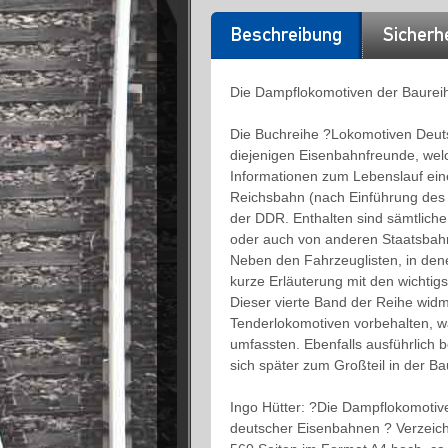
Beschreibung
Sicherh
Die Dampflokomotiven der Baurei
Die Buchreihe ?Lokomotiven Deuts
diejenigen Eisenbahnfreunde, wel
Informationen zum Lebenslauf ein
Reichsbahn (nach Einführung de
der DDR. Enthalten sind sämtlich
oder auch von anderen Staatsbahn
Neben den Fahrzeuglisten, in dene
kurze Erläuterung mit den wichtig
Dieser vierte Band der Reihe wid
Tenderlokomotiven vorbehalten, w
umfassten. Ebenfalls ausführlich 
sich später zum Großteil in der B
Ingo Hütter: ?Die Dampflokomoti
deutscher Eisenbahnen ? Verzeich