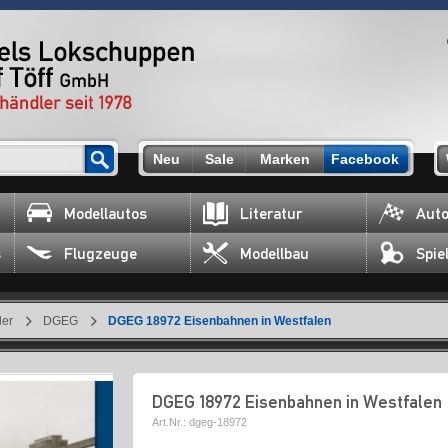
Neu
Sale
Marken
Facebook
Modellautos
Literatur
Auto
s
Flugzeuge
Modellbau
Spie
ler
DGEG
DGEG 18972 Eisenbahnen in Westfalen
DGEG 18972 Eisenbahnen in Westfalen
Art.Nr.:
dgeg-18972