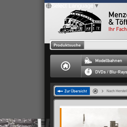
Select Language
▼
Produktsuche
Modellbahnen
DVDs / Blu-Ray
Zur Übersicht
Nach Herstel