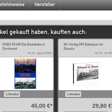
eitshinweise
Hersteller
kel gekauft haben, kauften auch:
DGEG 59408 Die Eisenbahn in
EK-Verlag 890 Bahnpost im
Dortmund
Einsatz
Art.Nr.: dgeg-59408
Art.Nr.: ek-89
Literatur
Literatur
45,00 €*
29,80 €