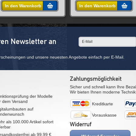
In den Warenkorb
In den Warenkorb
ren Newsletter an
rscheinungen und unsere neuesten Angebote einfach per E-Mail.
Zahlungsmöglichkeit
Sicher und schnell kann Ihre Beza
Wir bieten Ihnen moderne Technik
nktionsprüfung der Modelle
r dem Versand
Kreditkarte
gitalumbauten auf
ndenwunsch
Vorauskasse
hr als 100.000 Artikel sofort
Widerruf
eferbar
rsandkostenfrei ab 99,99 €