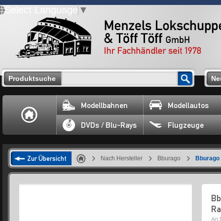
Select Language
▼
Produktsuche
Ne
Modellbahnen
Modellautos
DVDs / Blu-Rays
Flugzeuge
Zur Übersicht
Nach Hersteller
Bburago
Bburago 
Bb
Ra
Art.