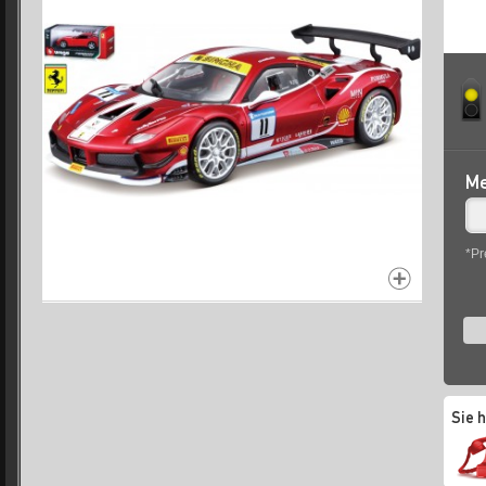
Me
*Pr
Sie 