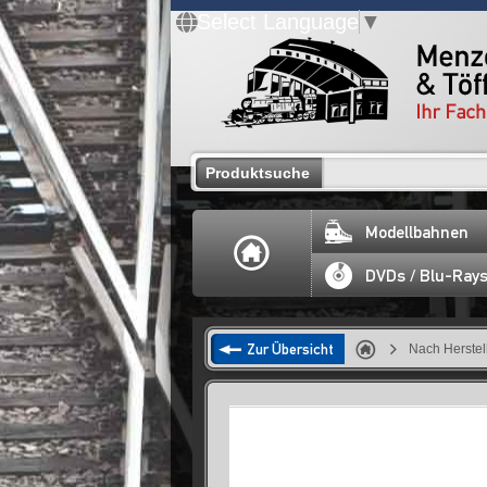
Select Language
▼
Produktsuche
Modellbahnen
DVDs / Blu-Ray
Zur Übersicht
Nach Herstel