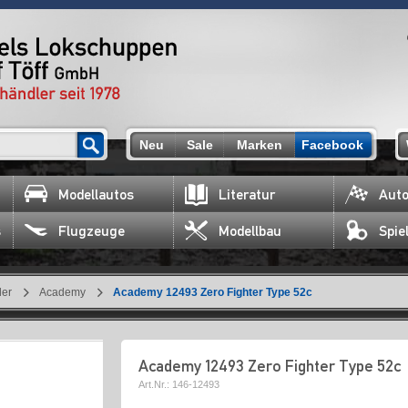
Neu
Sale
Marken
Facebook
Modellautos
Literatur
Auto
s
Flugzeuge
Modellbau
Spie
ler
Academy
Academy 12493 Zero Fighter Type 52c
Academy 12493 Zero Fighter Type 52c
Art.Nr.:
146-12493