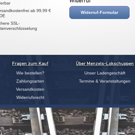
Widerruf
eferbar
rsandkostenfrei ab 99,99 €
Widerruf-Formular
 DE
chere SSL-
tenverschlüsselung
Fragen zum Kauf
Über Menzels-Lokschuppen
Wie bestellen?
Unser Ladengeschäft
Zahlungsarten
Termine & Veranstaltungen
Versandkosten
Widerrufsrecht