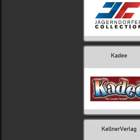
Kadee
KellnerVerlag