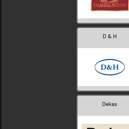
D & H
Dekas