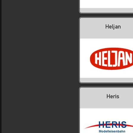
Heljan
Heris