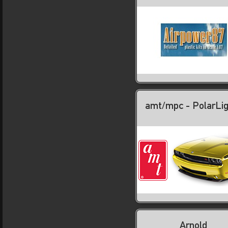
amt/mpc - PolarLi
Arnold