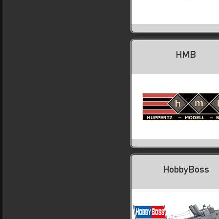
HMB
HobbyBoss