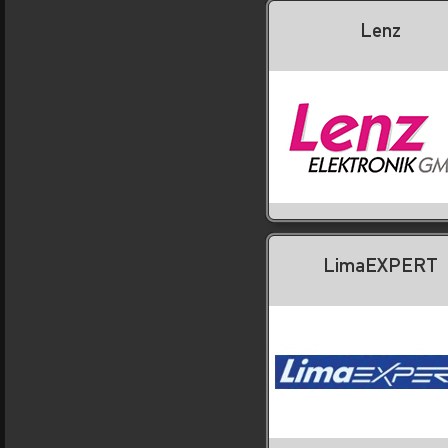
Lenz
LimaEXPERT