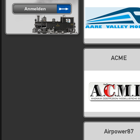
ACME
Airpower87