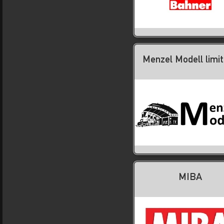
Menzel Modell limit
MIBA