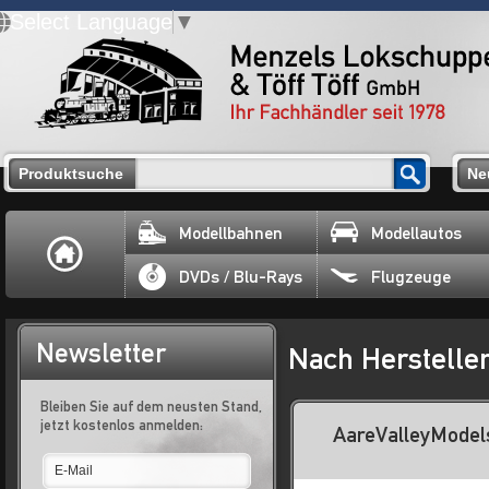
Select Language
▼
Produktsuche
Ne
Modellbahnen
Modellautos
DVDs / Blu-Rays
Flugzeuge
Newsletter
Nach Herstelle
Bleiben Sie auf dem neusten Stand,
jetzt kostenlos anmelden:
AareValleyModel