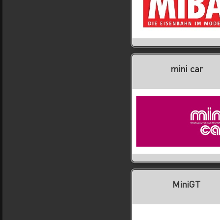
mini car
MiniGT