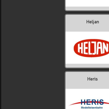
Heljan
Heris