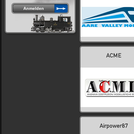
ACME
Airpower87