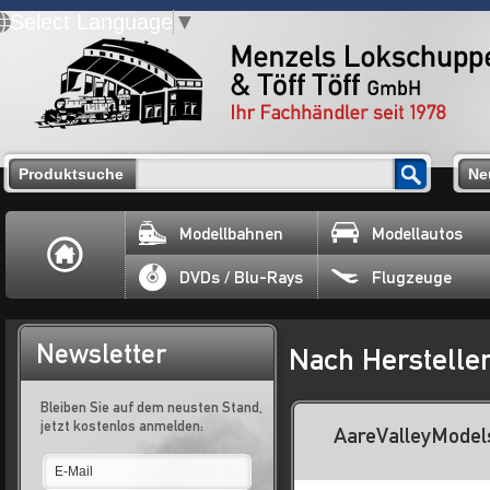
Select Language
▼
Produktsuche
Ne
Modellbahnen
Modellautos
DVDs / Blu-Rays
Flugzeuge
Newsletter
Nach Herstelle
Bleiben Sie auf dem neusten Stand,
jetzt kostenlos anmelden:
AareValleyModel