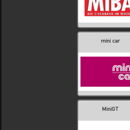
mini car
MiniGT