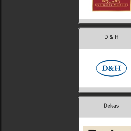
D & H
Dekas