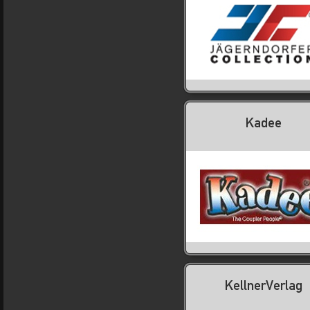
Kadee
KellnerVerlag