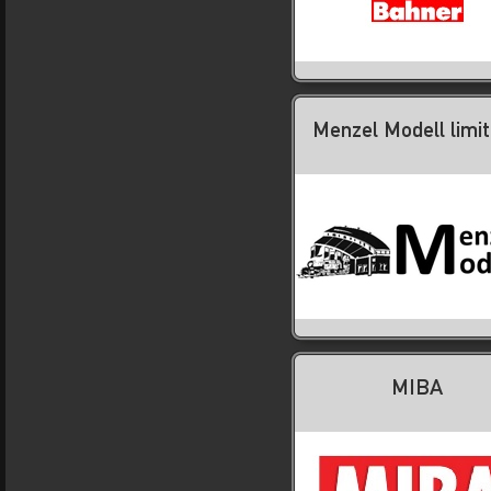
Menzel Modell limit
MIBA