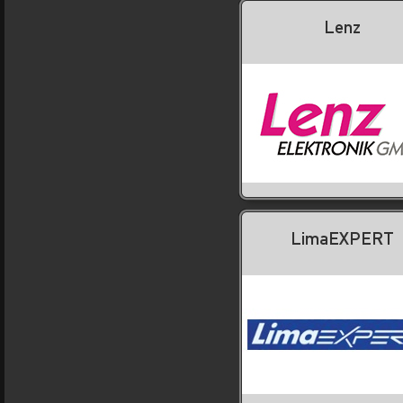
Lenz
LimaEXPERT