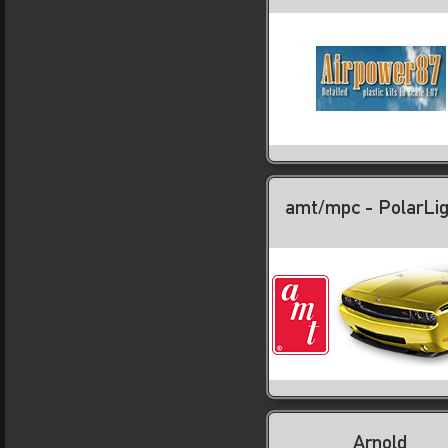
amt/mpc - PolarLi
Arnold