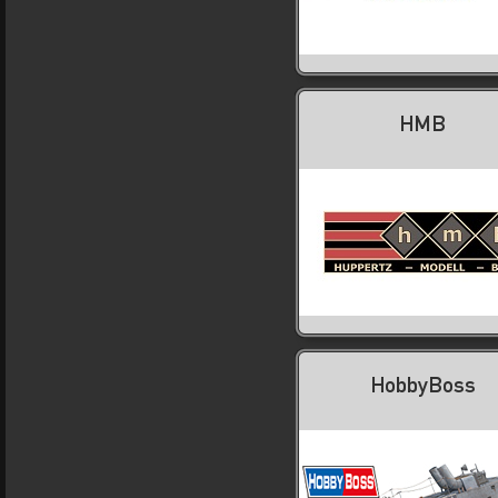
HMB
HobbyBoss