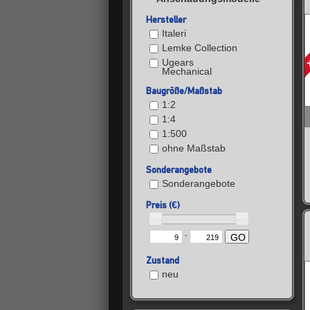
Hersteller
Italeri
Lemke Collection
Ugears
Mechanical
Baugröße/Maßstab
1:2
1:4
1:500
ohne Maßstab
Sonderangebote
Sonderangebote
Preis (€)
-
GO
Zustand
neu