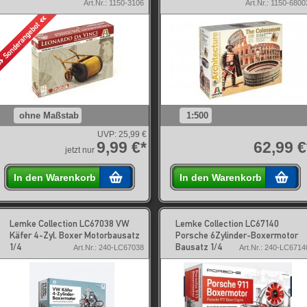
Art.Nr.: 1150-3106
Art.Nr.: 1150-6800
ohne Maßstab
1:500
UVP:
25,99 €
9,99 €*
62,99 €
jetzt nur
In den Warenkorb
In den Warenkorb
Lemke Collection LC67038 VW
Lemke Collection LC67140
Käfer 4-Zyl. Boxer Motorbausatz
Porsche 6Zylinder-Boxermotor
1/4
Bausatz 1/4
Art.Nr.: 240-LC67038
Art.Nr.: 240-LC6714