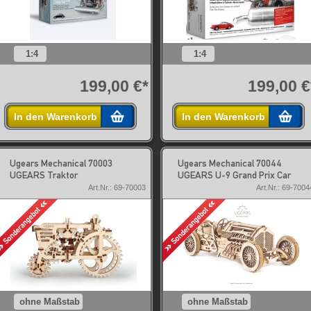
1:4
1:4
199,00 €*
199,00 €
In den Warenkorb
In den Warenkorb
Ugears Mechanical 70003
Ugears Mechanical 70044
UGEARS Traktor
UGEARS U-9 Grand Prix Car
Art.Nr.: 69-70003
Art.Nr.: 69-7004
ohne Maßstab
ohne Maßstab