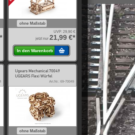
ohne Maßstab
UVP:
29,90 €
*
21,99 €*
jetzt nur
In den Warenkorb
Ugears Mechanical 70049
UGEARS Flexi Würfel
4
Art.Nr.: 69-70049
ohne Maßstab