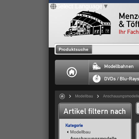
Select Language
▼
Produktsuche
Modellbahnen
DVDs / Blu-Ray
Modellbau
Anschauungsmodell
Artikel filtern nach
Kategorie
Modellbau
Anschauungsmodelle