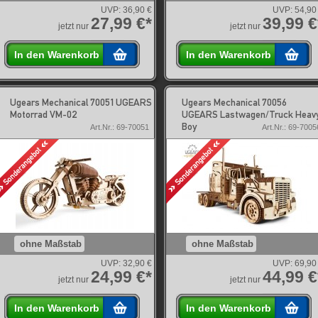
UVP:
36,90 €
UVP:
54,90
27,99 €*
39,99 €
jetzt nur
jetzt nur
In den Warenkorb
In den Warenkorb
Ugears Mechanical 70051 UGEARS
Ugears Mechanical 70056
Motorrad VM-02
UGEARS Lastwagen/Truck Heav
Boy
Art.Nr.: 69-70051
Art.Nr.: 69-7005
ohne Maßstab
ohne Maßstab
UVP:
32,90 €
UVP:
69,90
24,99 €*
44,99 €
jetzt nur
jetzt nur
In den Warenkorb
In den Warenkorb