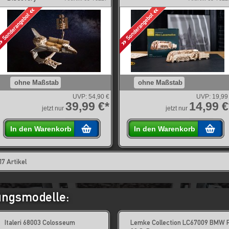
ohne Maßstab
ohne Maßstab
UVP:
54,90 €
UVP:
19,99
39,99 €*
14,99 €
jetzt nur
jetzt nur
In den Warenkorb
In den Warenkorb
17 Artikel
ungsmodelle:
Italeri 68003 Colosseum
Lemke Collection LC67009 BMW 