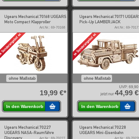
Ugears Mechanical 70168 UGEARS
Ugears Mechanical 70171 UGEAR
Moto Compact Klapproller
Pick-Up LAMBERJACK
Art.Nr.: 69-70168
Art.Nr.: 69-7017
ohne Maßstab
ohne Maßstab
UVP:
69,90
19,99 €*
44,99 €
jetzt nur
In den Warenkorb
In den Warenkorb
Ugears Mechanical 70227
Ugears Mechanical 70228
UGEARS NASA-Raumfähre
UGEARS Mini-Eisenbahn
Discovery
Art.Nr.: 69-70227
Art.Nr.: 69-7022