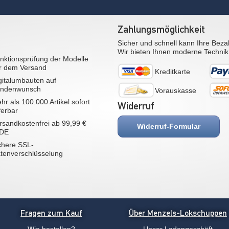
Zahlungsmöglichkeit
Sicher und schnell kann Ihre Beza
Wir bieten Ihnen moderne Technik
nktionsprüfung der Modelle
r dem Versand
Kreditkarte
gitalumbauten auf
ndenwunsch
Vorauskasse
hr als 100.000 Artikel sofort
Widerruf
eferbar
rsandkostenfrei ab 99,99 €
Widerruf-Formular
 DE
chere SSL-
tenverschlüsselung
Fragen zum Kauf
Über Menzels-Lokschuppen