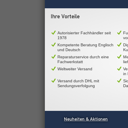
Ihre Vorteile
Autorisierter Fachhändler seit
Fu
1978
vo
Kompetente Beratung Englisch
Di
und Deutsch
Ku
Reparaturservice durch eine
Me
Fachwerkstatt
li
Weltweiter Versand
Ve
in
Versand durch DHL mit
Si
Sendungsverfolgung
Da
Neuheiten & Aktionen