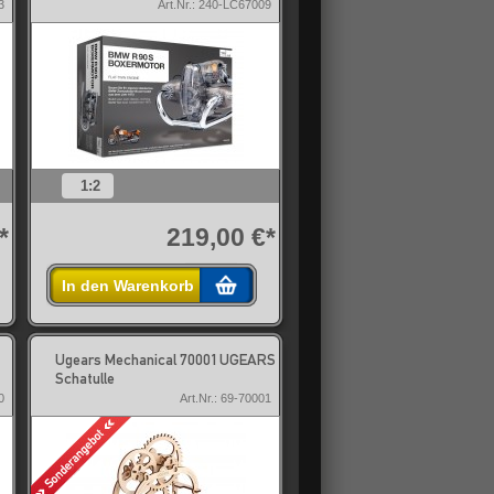
3
Art.Nr.: 240-LC67009
1:2
*
219,00 €*
In den Warenkorb
Ugears Mechanical 70001 UGEARS
Schatulle
0
Art.Nr.: 69-70001