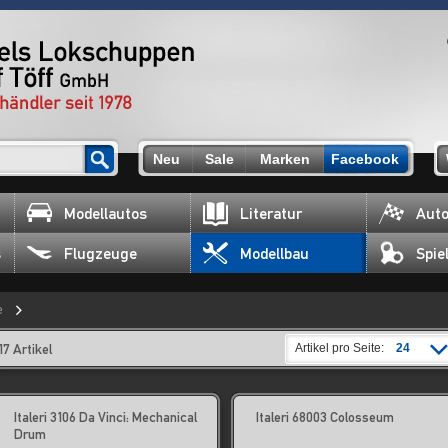
Neu
Sale
Marken
Facebook
Modellautos
Literatur
Auto
s
Flugzeuge
Modellbau
Spie
e
17 Artikel
Artikel pro Seite:
24
Italeri 3106 Da Vinci: Mechanical
Italeri 68003 Colosseum
Drum