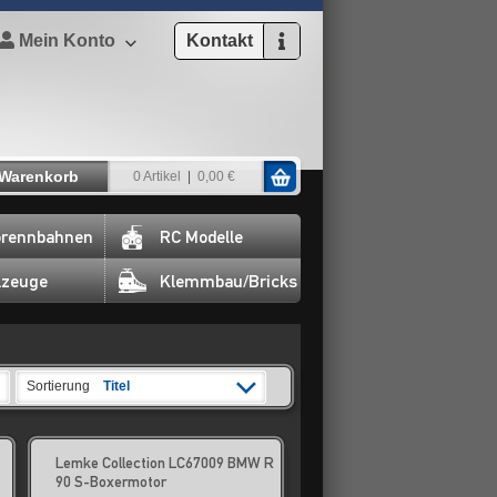
Mein Konto
Kontakt
Warenkorb
0 Artikel
0,00 €
rennbahnen
RC Modelle
lzeuge
Klemmbau/Bricks
Sortierung
Titel
Lemke Collection LC67009 BMW R
90 S-Boxermotor