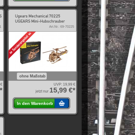
S
Ugears Mechanical 70225
UGEARS Mini-Hubschrauber
1
Art.Nr.: 69-70225
ohne Maßstab
 €
UVP:
19,99 €
*
15,99 €*
jetzt nur
In den Warenkorb
8