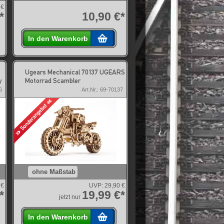
 €
*
10,90 €*
In den Warenkorb
Ugears Mechanical 70137 UGEARS
y
Motorrad Scambler
6
Art.Nr.: 69-70137
ohne Maßstab
 €
UVP:
29,90 €
*
19,99 €*
jetzt nur
In den Warenkorb