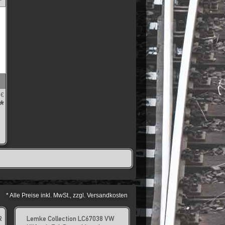
 €
*
* Alle Preise inkl. MwSt., zzgl. Versandkosten
R
Lemke Collection LC67038 VW
Lemke Collection LC6714