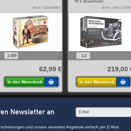
90 S-Boxermotor
Art.Nr.: 1150-68003
Art.Nr.: 240-LC6700
1:500
1:2
62,99 €*
219,00 
In den Warenkorb
In den Warenkorb
ren Newsletter an
rscheinungen und unsere neuesten Angebote einfach per E-Mail.