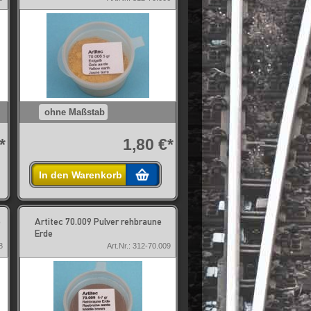
ohne Maßstab
*
1,80 €*
In den Warenkorb
e
Artitec 70.009 Pulver rehbraune
Erde
8
Art.Nr.: 312-70.009