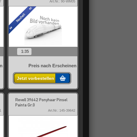
7
Art.Nr.: 90-WM05
1:35
en
Preis nach Erscheinen
Jetzt vorbestellen
Revell 39642 Ponyhaar Pinsel
Painta Gr.0
1
Art.Nr.: 145-39642