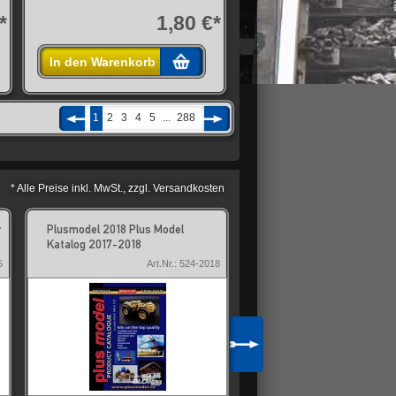
*
1,80 €*
In den Warenkorb
1
2
3
4
5
...
288
* Alle Preise inkl. MwSt., zzgl. Versandkosten
r
Plusmodel 2018 Plus Model
Revell 39641 Ponyhaar Pi
Katalog 2017-2018
Painta Gr.00
5
Art.Nr.: 524-2018
Art.Nr.: