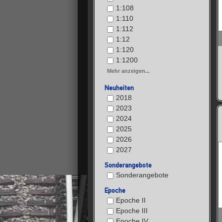
1:108
1:110
1:112
1:12
1:120
1:1200
Mehr anzeigen...
Neuheiten
2018
2023
2024
2025
2026
2027
Sonderangebote
Sonderangebote
Epoche
Epoche II
Epoche III
Epoche IV