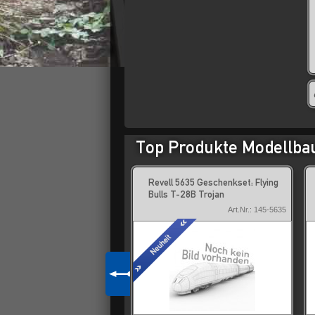
Top Produkte Modellba
c 70.012 Pulver steinkreide
Revell 5635 Geschenkset: Flying
Bulls T-28B Trojan
Art.Nr.: 312-70.012
Art.Nr.: 145-5635