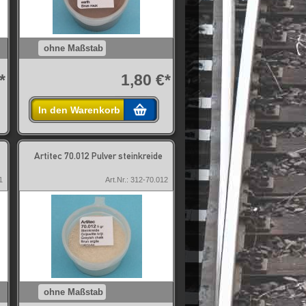
ohne Maßstab
*
1,80 €*
In den Warenkorb
Artitec 70.012 Pulver steinkreide
1
Art.Nr.: 312-70.012
ohne Maßstab