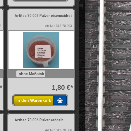
Artitec 70.003 Pulver eisenoxidrot
2
Art.Nr.: 312-70.003
ohne Maßstab
*
1,80 €*
In den Warenkorb
Artitec 70.006 Pulver erdgelb
5
Art.Nr.: 312-70.006