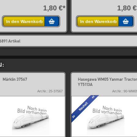
1,80 €*
1,80 €
In den Warenkorb
In den Warenkorb
6891 Artikel
u:
Märklin 37567
Hasegawa WM05 Yanmar Tracto
YT5113A
Art.Nr.: 25-37567
Art.Nr.: 90-WM0