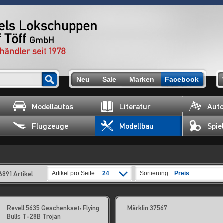
Neu
Sale
Marken
Facebook
Modellautos
Literatur
Auto
s
Flugzeuge
Modellbau
Spie
6891 Artikel
Artikel pro Seite:
24
Sortierung
Preis
Revell 5635 Geschenkset: Flying
Märklin 37567
Bulls T-28B Trojan