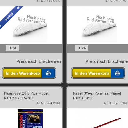
Art.Nr.: 145-5635
Art.Nr.: 25-3756
1:31
1:24
Preis nach Erscheinen
Preis nach Erschein
In den Warenkorb
In den Warenkorb
Plusmodel 2018 Plus Model
Revell 39641 Ponyhaar Pinsel
Katalog 2017-2018
Painta Gr.00
Art.Nr.: 524-2018
Art.Nr.: 145-3964