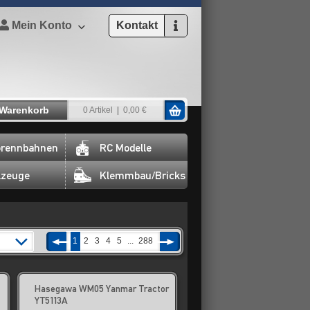
Mein Konto
Kontakt
Warenkorb
0 Artikel
0,00 €
rennbahnen
RC Modelle
lzeuge
Klemmbau/Bricks
1
2
3
4
5
...
288
Hasegawa WM05 Yanmar Tractor
YT5113A