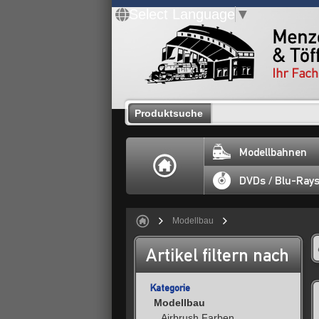
Select Language
▼
Produktsuche
Modellbahnen
DVDs / Blu-Ray
Modellbau
Artikel filtern nach
Kategorie
Modellbau
Airbrush Farben