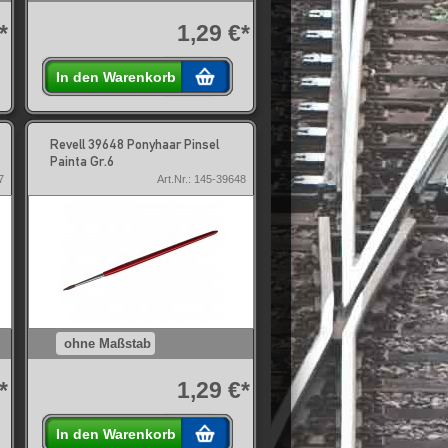
*
1,29 €*
In den Warenkorb
Revell 39648 Ponyhaar Pinsel
Painta Gr.6
7
Art.Nr.: 145-39648
ohne Maßstab
*
1,29 €*
In den Warenkorb