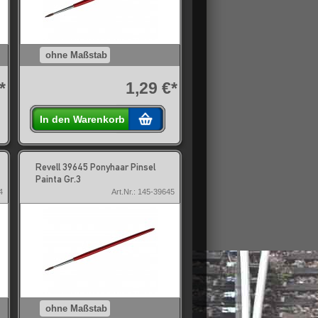
ohne Maßstab
*
1,29 €*
In den Warenkorb
Revell 39645 Ponyhaar Pinsel
Painta Gr.3
4
Art.Nr.: 145-39645
ohne Maßstab