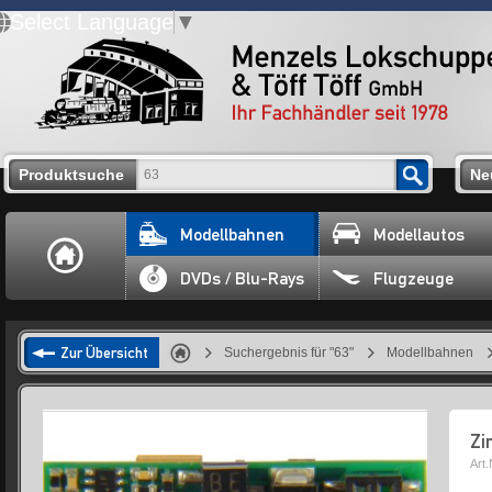
Select Language
▼
Produktsuche
Ne
Modellbahnen
Modellautos
DVDs / Blu-Rays
Flugzeuge
Zur Übersicht
Suchergebnis für "63"
Modellbahnen
Zi
Art.