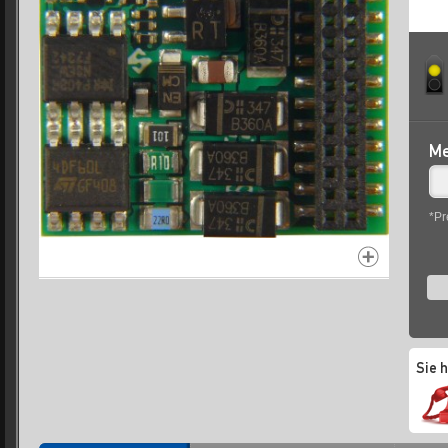
Me
*Pr
Sie 